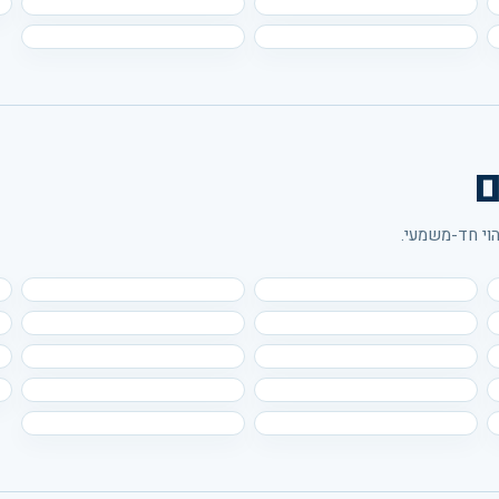
ם
הוי חד-משמעי.