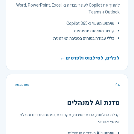
להפוך את Copilot לעוזר עבודה ב-Word, PowerPoint, Excel,
Outlook ו-Teams.
שימוש מעשי ב-Copilot 365
קיצור משימות יומיומיות
כללי עבודה בטוחים בסביבה הארגונית
לכלים, לסילבוס ולפרטים ←
04
יישום מקצועי
סדנת AI למנהלים
קבלת החלטות, הכנת ישיבות, תקשורת, פיתוח עובדים והובלת
אימוץ אחראי.
שימושי AI בעבודה הניהולית