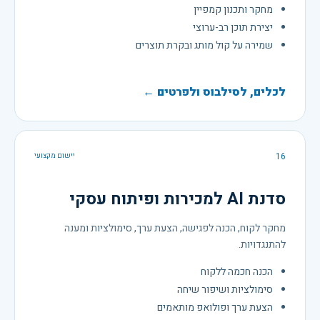
מחקר ותכנון קמפיין
יצירת תוכן רב-ערוצי
שמירה על קול מותג ובקרת תוצרים
לכלים, לסילבוס ולפרטים ←
16
יישום מקצועי
סדנת AI למכירות ופיתוח עסקי
מחקר לקוח, הכנה לפגישה, הצעת ערך, סימולציות ומענה
להתנגדויות.
הכנה חכמה ללקוח
סימולציות ושיפור שיחה
הצעת ערך ופולואפ מותאמים