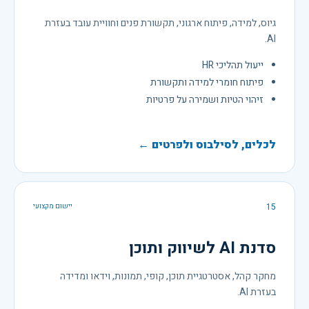
גיוס, למידה, פיתוח ארגוני, תקשורת פנים וחוויית עובד בעזרת
AI.
ייעול תהליכי HR
פיתוח חומרי למידה ותקשורת
זיהוי הטיות ושמירה על פרטיות
לכלים, לסילבוס ולפרטים ←
15
יישום מקצועי
סדנת AI לשיווק ותוכן
מחקר קהל, אסטרטגיית תוכן, קופי, תמונות, וידאו ומדידה
בעזרת AI.