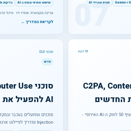
07
תכנית שגרירי AI
שימוש אחראי ובטוח ב-AI
בדיקות Evals למערכות AI
עריכה מקצועית: אופיר זיו · מיכל הדס 
לקריאת המדריך ←
סוכני GUI
18 דקות
חדש
שנוצר ב-AI ב-2026: C2PA, Content
AI להפעיל את המחשב
שרשרת מקור חתומה, Watermarking, מגבלות גלאים וסעיף 50 לחוק ה-AI האירופי -
Injection ומדריך לפיילוט ארגוני בטוח.