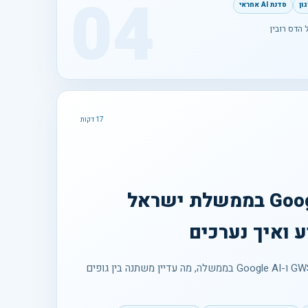
04
סדנת AI אחראי
 הדס רובין
17 דקות
Google Workspace בממשלת ישראל
מה אפשר לאמת על הכשרות GWS ו-Google AI בממשלה, מה עדיין משתנה בין גופים