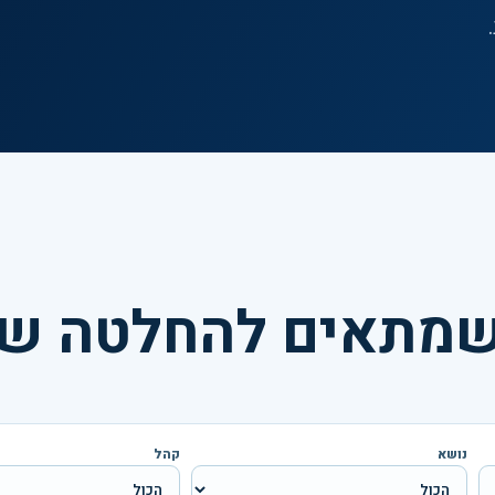
 שמתאים להחלטה ש
נושא
קהל