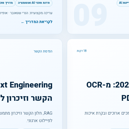
09
ות AI
סדנת סוכני AI ואוטומציה
מדריך סוכני 
עריכה מקצועית: הנרי שטאובר · אופיר 
לקריאת המדריך ←
הנדסת הקשר
18 דקות
AI רב-מודאלי למסמכים ב-2026: מ-OCR
הקשר וזיכרון למ
O להבנת מסמך, ארכיטקטורות VLM, מסמכים ארוכים ובקרת איכות
RAG, חלון הקשר וזיכרון מת
לפיילוט ארגוני.