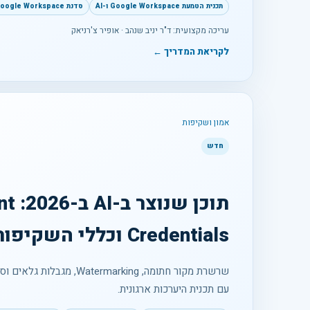
תכנית הטמעת Google Workspace ו-AI
סדנת Google Workspace ו-Gemini
עריכה מקצועית: ד"ר יניב שנהב · אופיר צ'רניאק
לקריאת המדריך ←
אמון ושקיפות
חדש
תוכן 
Credentials וכללי השקיפות החדשים
עם תכנית היערכות ארגונית.