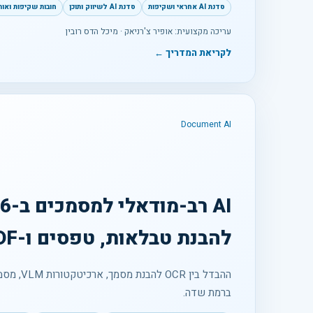
סדנת AI אחראי ושקיפות
סדנת AI לשיווק ותוכן
חובות שקיפות ואוריינ
עריכה מקצועית: אופיר צ'רניאק · מיכל הדס רובין
לקריאת המדריך ←
Document AI
להבנת טבלאות, טפסים ו-PDF
ההבדל בין CR
ברמת שדה.