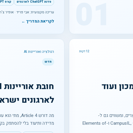
01
סדנת ChatGPT לארגונים
קורס ChatGPT מעשי
עריכה מקצועית: אבי פריד · אופיר צ'ר
לקריאת המדריך ←
רגולציה ואוריינות AI
12 דקות
חדש
המכון ועוד
לארגונים ישראלי
רים, ומשווים גם ל-
מה דורש ticle 4
CampusIL, OpenAI Academy, Microsoft Learn, IBM SkillsBuild ו-Elements of
מדידה ותיעוד בלי להסתפק בקו