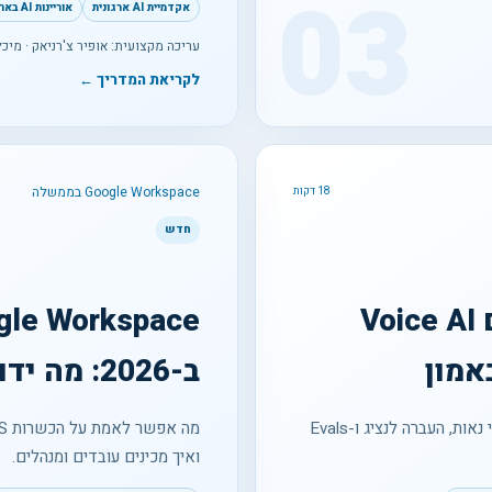
03
אקדמיית AI ארגונית
אוריינות AI בארגון
עריכה מקצועית: אופיר צ'רניאק · מיכל
לקריאת המדריך ←
Google Workspace בממשלה
18 דקות
חדש
סוכני קול ב-2026: איך בונים Voice AI
אמון
ב-2026: מה ידוע ואיך נערכים
ארכיטקטורה, השהיה, הפרעות, הפעלת כלים, עברית, גילוי נאות, העברה לנציג ו-Evals
ואיך מכינים עובדים ומנהלים.