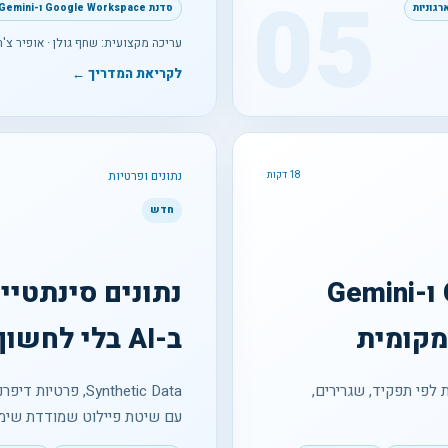
05
סדנת Google Workspace ו-Gemini
עריכה מקצועית: שחף גולן · אופיר צ'ר
לקריאת המדריך ←
נתונים ופרטיות
18 דקות
חדש
הטמעת Google Workspace ו-Gemini
מקומית
ב-AI בלי לחשוף מידע אמיתי
הכשרות לפי תפקיד, שגרירים,
עם שיטת פיילוט שמודדת שימוש