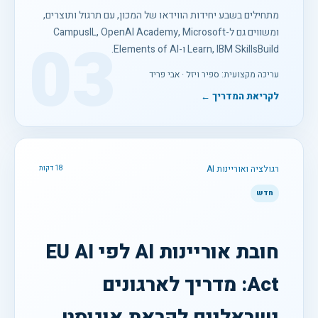
מתחילים בשבע יחידות הווידאו של המכון, עם תרגול ותוצרים,
ומשווים גם ל-CampusIL, OpenAI Academy, Microsoft
03
Learn, IBM SkillsBuild ו-Elements of AI.
עריכה מקצועית: ספיר ויזל · אבי פריד
לקריאת המדריך ←
רגולציה ואוריינות AI
18 דקות
חדש
חובת אוריינות AI לפי EU AI
Act: מדריך לארגונים
ישראליים לקראת אוגוסט