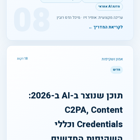
08
סדנת AI אחראי
עריכה מקצועית: אופיר זיו · מיכל הדס רובין
לקריאת המדריך ←
אמון ושקיפות
18 דקות
חדש
תוכן שנוצר ב-AI ב-2026:
C2PA, Content
Credentials וכללי
השקיפות החדשים