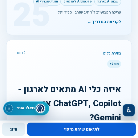
25
שבוע AI בארגון
סדנאות AI לארגונים
תכנית שגרירי AI
עריכה מקצועית: ד"ר יניב שנהב · ספיר ויזל
לקריאת המדריך ←
בחירת כלים
9 דקות
מומלץ
איזה כלי AI מתאים לארגון -
ChatGPT, Copilot או
שאלו אותי
×
♿
Gemini?
לתיאום שיחת מיפוי
חיוג
השוואה מעשית לפי סביבת עבודה, משימות, מידע, הרשאות