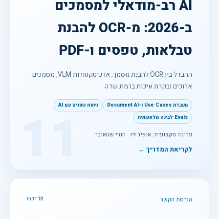
AI רב-מודאלי למסמכים
ב-2026: מ-OCR להבנת
טבלאות, טפסים ו-PDF
ההבדל בין OCR להבנת מסמך, ארכיטקטורות VLM, מסמכים
ארוכים ובקרת איכות ברמת שדה.
מעבדת Use Cases ו-Document AI
ניתוח נתונים עם AI
11
Evals לבינה מלאכותית
עריכה מקצועית: אופיר זיו · הנרי שטאובר
לקריאת המדריך ←
הנדסת הקשר
18 דקות