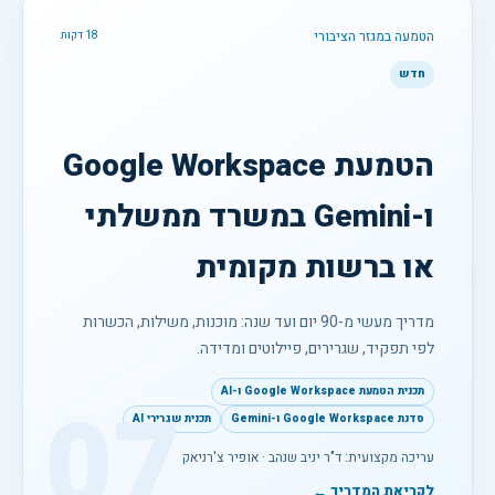
הטמעה במגזר הציבורי
18 דקות
חדש
הטמעת Google Workspace
ו-Gemini במשרד ממשלתי
או ברשות מקומית
מדריך מעשי מ-90 יום ועד שנה: מוכנות, משילות, הכשרות
לפי תפקיד, שגרירים, פיילוטים ומדידה.
תכנית הטמעת Google Workspace ו-AI
07
סדנת Google Workspace ו-Gemini
תכנית שגרירי AI
עריכה מקצועית: ד"ר יניב שנהב · אופיר צ'רניאק
לקריאת המדריך ←