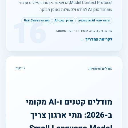
Model Context Protocol, הרשאות, אבטחה ופיילוט ארגוני
שמחבר סוכן AI למידע ולפעולות באופן מבוקר.
16
סדנת סוכני AI ואוטומציה
מדריך סוכני AI
מעבדת Use Cases
עריכה מקצועית: אופיר זיו · הנרי שטאובר
לקריאת המדריך ←
מודלים ותשתיות
17 דקות
מודלים קטנים ו-AI מקומי
ב-2026: מתי ארגון צריך