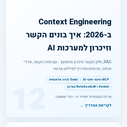
Context Engineering
ב-2026: איך בונים הקשר
וזיכרון למערכות AI
RAG, חלון הקשר וזיכרון מתמשך - עם חוזה הקשר, מדדי
אחזור, פרטיות ומדריך לפיילוט ארגוני.
MCP וחיבור סוכני AI
Evals לבינה מלאכותית
12
Gemini ו-NotebookLM בארגון
עריכה מקצועית: אופיר זיו · הנרי שטאובר
לקריאת המדריך ←