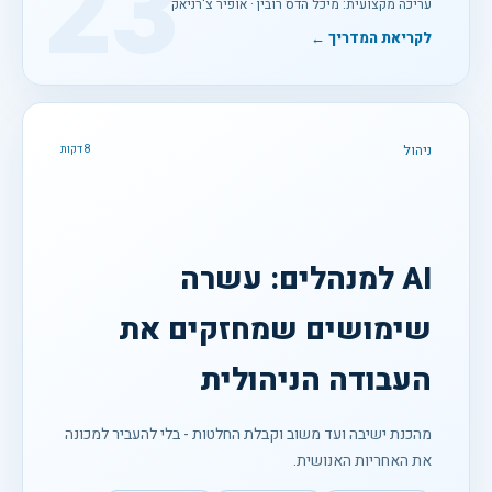
23
עריכה מקצועית: מיכל הדס רובין · אופיר צ'רניאק
לקריאת המדריך ←
ניהול
8 דקות
AI למנהלים: עשרה
שימושים שמחזקים את
העבודה הניהולית
מהכנת ישיבה ועד משוב וקבלת החלטות - בלי להעביר למכונה
את האחריות האנושית.