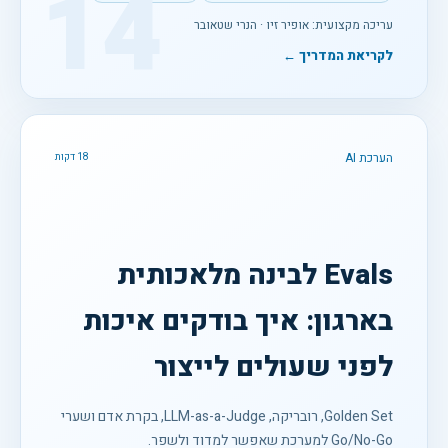
14
עריכה מקצועית: אופיר זיו · הנרי שטאובר
לקריאת המדריך ←
הערכת AI
18 דקות
Evals לבינה מלאכותית
בארגון: איך בודקים איכות
לפני שעולים לייצור
Golden Set, רובריקה, LLM-as-a-Judge, בקרת אדם ושערי
Go/No-Go למערכת שאפשר למדוד ולשפר.