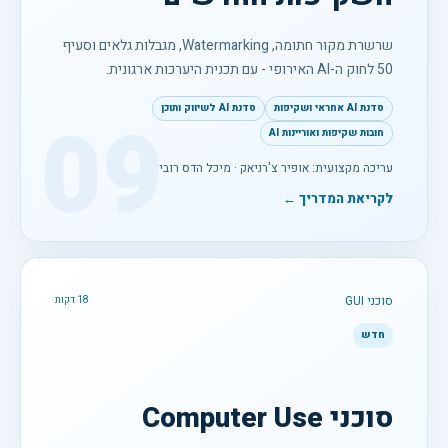
שרשרת מקור חתומה, Watermarking, מגבלות גלאים וסעיף
50 לחוק ה-AI האירופי - עם תכנית היערכות ארגונית.
סדנת AI אחראי ושקיפות
סדנת AI לשיווק ותוכן
09
חובות שקיפות ואוריינות AI
עריכה מקצועית: אופיר צ'רניאק · מיכל הדס רובין
לקריאת המדריך ←
סוכני GUI
18 דקות
חדש
סוכני Computer Use