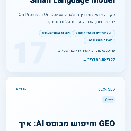
Small Language Model
סקירה מדעית ומדריך החלטה ל-On-Device ו-On-Premise
לפי פרטיות, השהיה, איכות, עלות ותחזוקה.
AI למנמ״רים ומנהלי אבטחה
בינה מלאכותית בעברית
17
מעבדת Use Cases
עריכה מקצועית: אופיר זיו · הנרי שטאובר
לקריאת המדריך ←
SEO ו-GEO
15 דקות
מומלץ
GEO וחיפוש מבוסס AI: איך