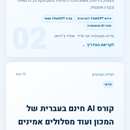
מצגות, גיליונות, Sites ותהליכים חוזרים עם מקורות, הרשאות
ובקרה אנושית.
סדנת ChatGPT לארגונים
קורס ChatGPT מעשי
02
סוכני AI ואוטומציה
עריכה מקצועית: אבי פריד · אופיר צ'רניאק
לקריאת המדריך ←
למידה וקורסים
12 דקות
חדש
קורס AI חינם בעברית של
המכון ועוד מסלולים אמינים