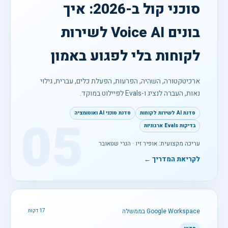
סוכני קול ב-2026: איך
בונים Voice AI לשירות
לקוחות בלי לפגוע באמון
ארכיטקטורה, השהיה, הפרעות, הפעלת כלים, עברית, גילוי
נאות, העברה לנציג ו-Evals לפיילוט במוקד.
סדנת AI לשירות לקוחות
סדנת סוכני AI ואוטומציה
05
בדיקות Evals ארגוניות
עריכה מקצועית: אופיר זיו · הנרי שטאובר
לקריאת המדריך ←
Google Workspace בממשלה
17 דקות