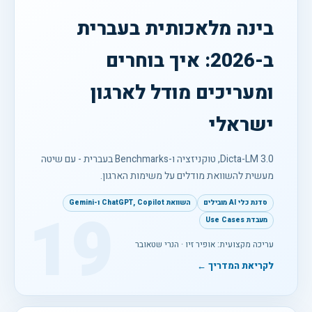
בינה מלאכותית בעברית
ב-2026: איך בוחרים
ומעריכים מודל לארגון
ישראלי
Dicta-LM 3.0, טוקניזציה ו-Benchmarks בעברית - עם שיטה
מעשית להשוואת מודלים על משימות הארגון.
סדנת כלי AI מובילים
השוואת ChatGPT, Copilot ו-Gemini
19
מעבדת Use Cases
עריכה מקצועית: אופיר זיו · הנרי שטאובר
לקריאת המדריך ←