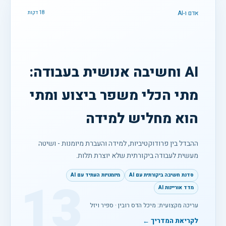
אדם ו-AI
18 דקות
AI וחשיבה אנושית בעבודה:
מתי הכלי משפר ביצוע ומתי
הוא מחליש למידה
ההבדל בין פרודוקטיביות, למידה והעברת מיומנות - ושיטה
מעשית לעבודה ביקורתית שלא יוצרת תלות.
סדנת חשיבה ביקורתית עם AI
מיומנויות העתיד עם AI
13
מדד אוריינות AI
עריכה מקצועית: מיכל הדס רובין · ספיר ויזל
לקריאת המדריך ←