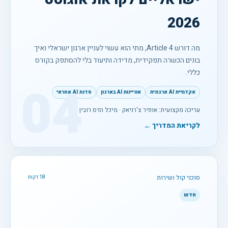
2026
מה דורש Article 4, מתי הוא עשוי לעניין ארגון ישראלי ואיך
בונים הכשרה תפקידית, מדידה ותיעוד בלי להסתפק בקורס
כללי.
04
אקדמיית AI ארגונית
אוריינות AI בארגון
סדנת AI אחראי
עריכה מקצועית: אופיר צ'רניאק · מיכל הדס רובין
לקריאת המדריך ←
סוכני קול ושירות
18 דקות
חדש