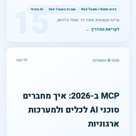
15
סדנת Evals ו-Red Team
מעבדת Use Cases
AI אחראי
עריכה מקצועית: אופיר זיו · אופיר צ'רניאק
לקריאת המדריך ←
סוכני AI ותשתיות
16 דקות
MCP ב-2026: איך מחברים
סוכני AI לכלים ולמערכות
ארגוניות