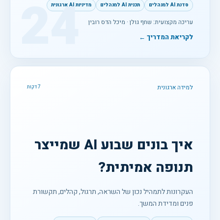
24
סדנת AI למנהלים
תכנית AI למנהלים
מדיניות AI ארגונית
עריכה מקצועית: שחף גולן · מיכל הדס רובין
לקריאת המדריך ←
למידה ארגונית
7 דקות
איך בונים שבוע AI שמייצר
תנופה אמיתית?
העקרונות לתמהיל נכון של השראה, תרגול, קהלים, תקשורת
פנים ומדידת המשך.