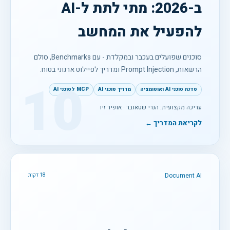
ב-2026: מתי לתת ל-AI
להפעיל את המחשב
סוכנים שפועלים בעכבר ובמקלדת - עם Benchmarks, סולם
הרשאות, Prompt Injection ומדריך לפיילוט ארגוני בטוח.
10
סדנת סוכני AI ואוטומציה
מדריך סוכני AI
MCP לסוכני AI
עריכה מקצועית: הנרי שטאובר · אופיר זיו
לקריאת המדריך ←
Document AI
18 דקות