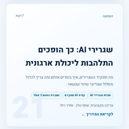
הטמעה
7 דקות
שגרירי AI: כך הופכים
התלהבות ליכולת ארגונית
מה תפקיד השגרירים, איך בוחרים אותם ומה צריך לכלול
מסלול שמייצר שינוי שנשאר.
21
תכנית שגרירי AI
קורס AI מתקדם
מעבדת Use Cases
עריכה מקצועית: שחף גולן · ספיר ויזל
לקריאת המדריך ←