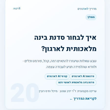
מדריך לארגונים
8 דקות
מומלץ
איך לבחור סדנת בינה
מלאכותית לארגון?
שבע שאלות שיעזרו להתאים רמה, קהל, פורמט וכלים -
ולוודא שהלמידה תגיע לעבודה עצמה.
סדנאות AI לארגונים
קורסי AI לארגונים
20
סדנת בינה מלאכותית לאנשי רכש
עריכה מקצועית: ד"ר יניב שנהב · מיכל הדס רובין
לקריאת המדריך ←