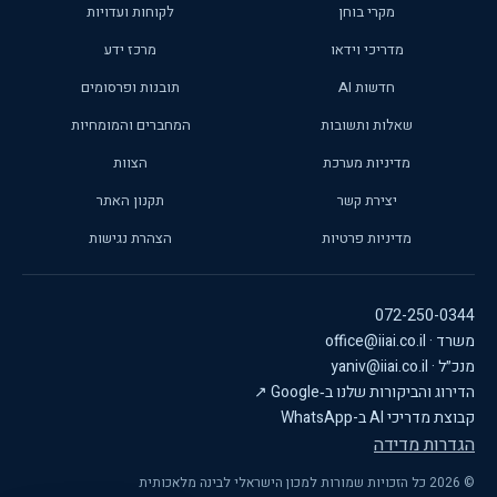
מקרי בוחן
לקוחות ועדויות
מדריכי וידאו
מרכז ידע
חדשות AI
תובנות ופרסומים
שאלות ותשובות
המחברים והמומחיות
מדיניות מערכת
הצוות
יצירת קשר
תקנון האתר
מדיניות פרטיות
הצהרת נגישות
072-250-0344
משרד · office@iiai.co.il
מנכ״ל · yaniv@iiai.co.il
הדירוג והביקורות שלנו ב‑Google
↗
קבוצת מדריכי AI ב-WhatsApp
הגדרות מדידה
© 2026 כל הזכויות שמורות למכון הישראלי לבינה מלאכותית