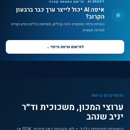
AI READY · בדיקת התאמה קצרה
איפה AI יכול לייצר ערך כבר ברבעון
הקרוב?
בשיחת מיפוי ממוקדת נזהה קהלים, משימות וכלים ונציע נקודת
פתיחה מעשית.
לתיאום שיחת מיפוי
←
נפגשים גם ברשת
ערוצי המכון, משכוכית וד״ר
יניב שנהב
קישורים חיצוניים בלבד — לא נטענים כאן פידים, SDK או