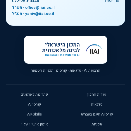
072-250-0344
או התקשרו
משרד · office@iiai.co.il
מנכ״ל · yaniv@iiai.co.il
המכון הישראלי
לבינה מלאכותית
The Israeli Institute for AI
הרצאות AI · סדנאות · קורסים · תכניות הטמעה
אודות המכון
פתרונות לארגונים
סדנאות
קורסי AI
קורס AI חינם בעברית
AI+Skills
תכניות
אימון אישי 1 על 1