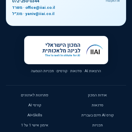
072-250-0344
או התקשרו
משרד · office@iiai.co.il
מנכ״ל · yaniv@iiai.co.il
המכון הישראלי
לבינה מלאכותית
The Israeli Institute for AI
הרצאות AI · סדנאות · קורסים · תכניות הטמעה
אודות המכון
פתרונות לארגונים
סדנאות
קורסי AI
קורס AI חינם בעברית
AI+Skills
תכניות
אימון אישי 1 על 1