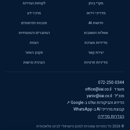
מקרי בוחן
לקוחות ועדויות
מדריכי וידאו
מרכז ידע
חדשות AI
תובנות ופרסומים
שאלות ותשובות
המחברים והמומחיות
מדיניות מערכת
הצוות
יצירת קשר
תקנון האתר
מדיניות פרטיות
הצהרת נגישות
072-250-0344
משרד · office@iiai.co.il
מנכ״ל · yaniv@iiai.co.il
הדירוג והביקורות שלנו ב‑Google
↗
קבוצת מדריכי AI ב-WhatsApp
הגדרות מדידה
© 2026 כל הזכויות שמורות למכון הישראלי לבינה מלאכותית