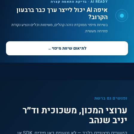
AI READY · בדיקת התאמה קצרה
איפה AI יכול לייצר ערך כבר ברבעון
הקרוב?
בשיחת מיפוי ממוקדת נזהה קהלים, משימות וכלים ונציע נקודת
פתיחה מעשית.
לתיאום שיחת מיפוי
←
נפגשים גם ברשת
ערוצי המכון, משכוכית וד״ר
יניב שנהב
קישורים חיצוניים בלבד — לא נטענים כאן פידים, SDK או