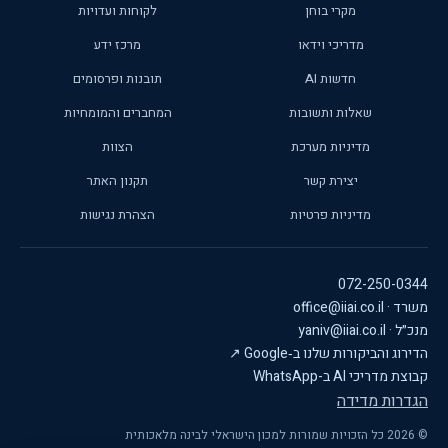
מקרי בוחן
לקוחות ועדויות
מדריכי וידאו
מרכז ידע
חדשות AI
תובנות ופרסומים
שאלות ותשובות
המחברים והמומחיות
מדיניות מערכת
הצוות
יצירת קשר
תקנון האתר
מדיניות פרטיות
הצהרת נגישות
072-250-0344
משרד · office@iiai.co.il
מנכ״ל · yaniv@iiai.co.il
הדירוג והביקורות שלנו ב‑Google
↗
קבוצת מדריכי AI ב-WhatsApp
הגדרות מדידה
© 2026 כל הזכויות שמורות למכון הישראלי לבינה מלאכותית