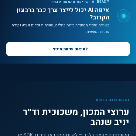
AI READY · בדיקת התאמה קצרה
איפה AI יכול לייצר ערך כבר ברבעון
הקרוב?
בשיחת מיפוי ממוקדת נזהה קהלים, משימות וכלים ונציע נקודת
פתיחה מעשית.
לתיאום שיחת מיפוי
←
נפגשים גם ברשת
ערוצי המכון, משכוכית וד״ר
יניב שנהב
קישורים חיצוניים בלבד — לא נטענים כאן פידים, SDK או