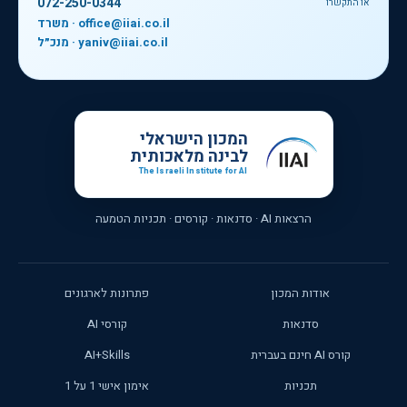
072-250-0344
או התקשרו
משרד · office@iiai.co.il
מנכ״ל · yaniv@iiai.co.il
המכון הישראלי
לבינה מלאכותית
The Israeli Institute for AI
הרצאות AI · סדנאות · קורסים · תכניות הטמעה
אודות המכון
פתרונות לארגונים
סדנאות
קורסי AI
קורס AI חינם בעברית
AI+Skills
תכניות
אימון אישי 1 על 1