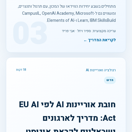
מתחילים בשבע יחידות הווידאו של המכון, עם תרגול ותוצרים,
ומשווים גם ל-CampusIL, OpenAI Academy, Microsoft
03
Learn, IBM SkillsBuild ו-Elements of AI.
עריכה מקצועית: ספיר ויזל · אבי פריד
לקריאת המדריך ←
רגולציה ואוריינות AI
18 דקות
חדש
חובת אוריינות AI לפי EU AI
Act: מדריך לארגונים
ישראליים לקראת אוגוסט