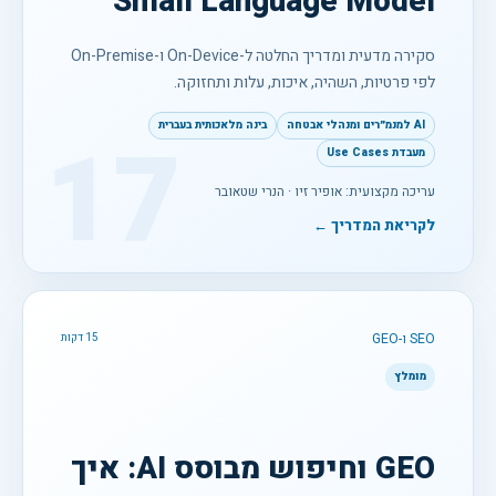
Small Language Model
סקירה מדעית ומדריך החלטה ל-On-Device ו-On-Premise
לפי פרטיות, השהיה, איכות, עלות ותחזוקה.
AI למנמ״רים ומנהלי אבטחה
בינה מלאכותית בעברית
17
מעבדת Use Cases
עריכה מקצועית: אופיר זיו · הנרי שטאובר
לקריאת המדריך ←
SEO ו-GEO
15 דקות
מומלץ
GEO וחיפוש מבוסס AI: איך