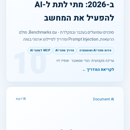
ב-2026: מתי לתת ל-AI
להפעיל את המחשב
סוכנים שפועלים בעכבר ובמקלדת - עם Benchmarks, סולם
הרשאות, Prompt Injection ומדריך לפיילוט ארגוני בטוח.
10
סדנת סוכני AI ואוטומציה
מדריך סוכני AI
MCP לסוכני AI
עריכה מקצועית: הנרי שטאובר · אופיר זיו
לקריאת המדריך ←
Document AI
18 דקות