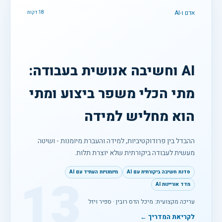
אדם ו-AI
18 דקות
AI וחשיבה אנושית בעבודה:
מתי הכלי משפר ביצוע ומתי
הוא מחליש למידה
ההבדל בין פרודוקטיביות, למידה והעברת מיומנות - ושיטה
מעשית לעבודה ביקורתית שלא יוצרת תלות.
סדנת חשיבה ביקורתית עם AI
מיומנויות העתיד עם AI
13
מדד אוריינות AI
עריכה מקצועית: מיכל הדס רובין · ספיר ויזל
לקריאת המדריך ←