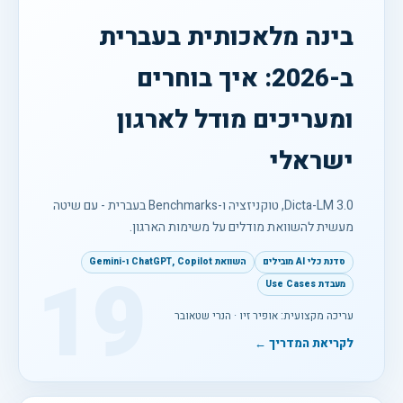
בינה מלאכותית בעברית
ב-2026: איך בוחרים
ומעריכים מודל לארגון
ישראלי
Dicta-LM 3.0, טוקניזציה ו-Benchmarks בעברית - עם שיטה
מעשית להשוואת מודלים על משימות הארגון.
סדנת כלי AI מובילים
השוואת ChatGPT, Copilot ו-Gemini
19
מעבדת Use Cases
עריכה מקצועית: אופיר זיו · הנרי שטאובר
לקריאת המדריך ←