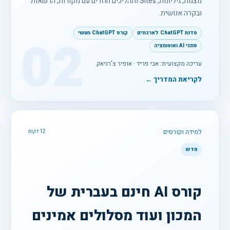
מצגות, גיליונות, Sites ותהליכים חוזרים עם מקורות, הרשאות
ובקרה אנושית.
סדנת ChatGPT לארגונים
קורס ChatGPT מעשי
02
סוכני AI ואוטומציה
עריכה מקצועית: אבי פריד · אופיר צ'רניאק
לקריאת המדריך ←
למידה וקורסים
12 דקות
חדש
קורס AI חינם בעברית של
המכון ועוד מסלולים אמינים