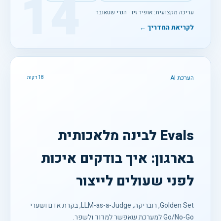
14
עריכה מקצועית: אופיר זיו · הנרי שטאובר
לקריאת המדריך ←
הערכת AI
18 דקות
Evals לבינה מלאכותית
בארגון: איך בודקים איכות
לפני שעולים לייצור
Golden Set, רובריקה, LLM-as-a-Judge, בקרת אדם ושערי
Go/No-Go למערכת שאפשר למדוד ולשפר.