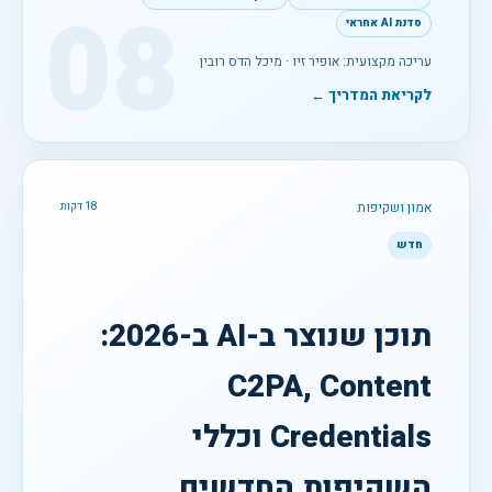
08
סדנת AI אחראי
עריכה מקצועית: אופיר זיו · מיכל הדס רובין
לקריאת המדריך ←
אמון ושקיפות
18 דקות
חדש
תוכן שנוצר ב-AI ב-2026:
C2PA, Content
Credentials וכללי
השקיפות החדשים