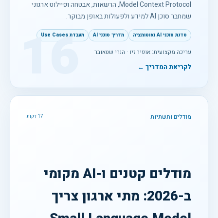
Model Context Protocol, הרשאות, אבטחה ופיילוט ארגוני
שמחבר סוכן AI למידע ולפעולות באופן מבוקר.
16
סדנת סוכני AI ואוטומציה
מדריך סוכני AI
מעבדת Use Cases
עריכה מקצועית: אופיר זיו · הנרי שטאובר
לקריאת המדריך ←
מודלים ותשתיות
17 דקות
מודלים קטנים ו-AI מקומי
ב-2026: מתי ארגון צריך