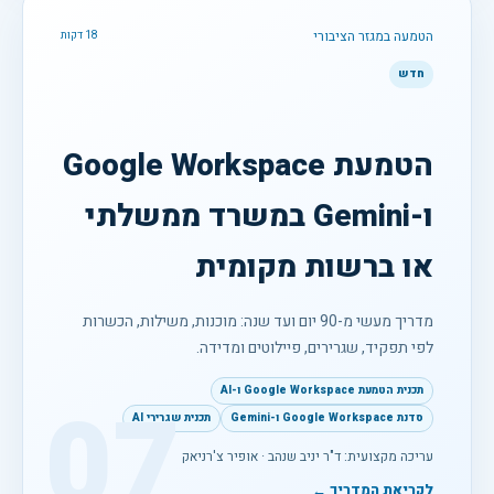
הטמעה במגזר הציבורי
18 דקות
חדש
הטמעת Google Workspace
ו-Gemini במשרד ממשלתי
או ברשות מקומית
מדריך מעשי מ-90 יום ועד שנה: מוכנות, משילות, הכשרות
לפי תפקיד, שגרירים, פיילוטים ומדידה.
תכנית הטמעת Google Workspace ו-AI
07
סדנת Google Workspace ו-Gemini
תכנית שגרירי AI
עריכה מקצועית: ד"ר יניב שנהב · אופיר צ'רניאק
לקריאת המדריך ←