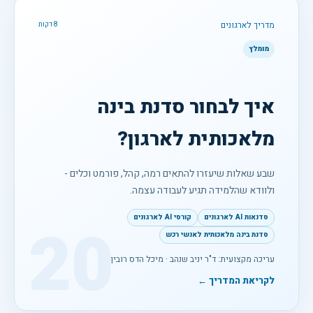
מדריך לארגונים
8 דקות
מומלץ
איך לבחור סדנת בינה
מלאכותית לארגון?
שבע שאלות שיעזרו להתאים רמה, קהל, פורמט וכלים -
ולוודא שהלמידה תגיע לעבודה עצמה.
סדנאות AI לארגונים
קורסי AI לארגונים
20
סדנת בינה מלאכותית לאנשי רכש
עריכה מקצועית: ד"ר יניב שנהב · מיכל הדס רובין
לקריאת המדריך ←