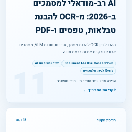
AI רב-מודאלי למסמכים
ב-2026: מ-OCR להבנת
טבלאות, טפסים ו-PDF
ההבדל בין OCR להבנת מסמך, ארכיטקטורות VLM, מסמכים
ארוכים ובקרת איכות ברמת שדה.
מעבדת Use Cases ו-Document AI
ניתוח נתונים עם AI
11
Evals לבינה מלאכותית
עריכה מקצועית: אופיר זיו · הנרי שטאובר
לקריאת המדריך ←
הנדסת הקשר
18 דקות