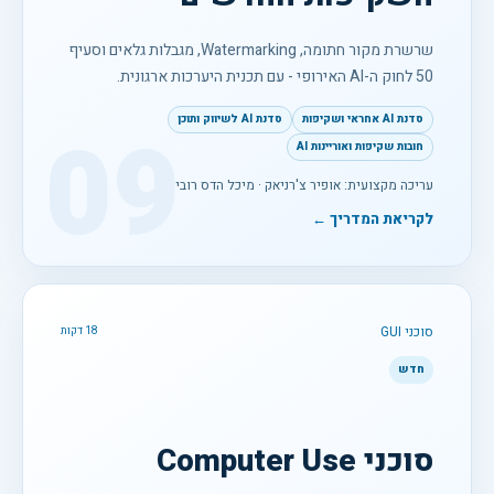
שרשרת מקור חתומה, Watermarking, מגבלות גלאים וסעיף
50 לחוק ה-AI האירופי - עם תכנית היערכות ארגונית.
סדנת AI אחראי ושקיפות
סדנת AI לשיווק ותוכן
09
חובות שקיפות ואוריינות AI
עריכה מקצועית: אופיר צ'רניאק · מיכל הדס רובין
לקריאת המדריך ←
סוכני GUI
18 דקות
חדש
סוכני Computer Use