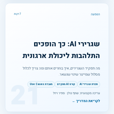
הטמעה
7 דקות
שגרירי AI: כך הופכים
התלהבות ליכולת ארגונית
מה תפקיד השגרירים, איך בוחרים אותם ומה צריך לכלול
מסלול שמייצר שינוי שנשאר.
21
תכנית שגרירי AI
קורס AI מתקדם
מעבדת Use Cases
עריכה מקצועית: שחף גולן · ספיר ויזל
לקריאת המדריך ←