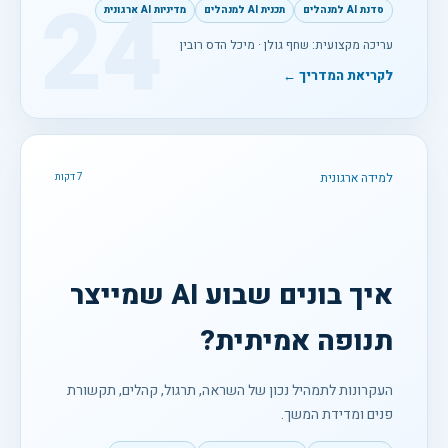
24
סדנת AI למנהלים
תכנית AI למנהלים
מדיניות AI ארגונית
עריכה מקצועית: שחף גולן · מיכל הדס רובין
לקריאת המדריך ←
למידה ארגונית
7 דקות
איך בונים שבוע AI שמייצר
תנופה אמיתית?
העקרונות לתמהיל נכון של השראה, תרגול, קהלים, תקשורת
פנים ומדידת המשך.