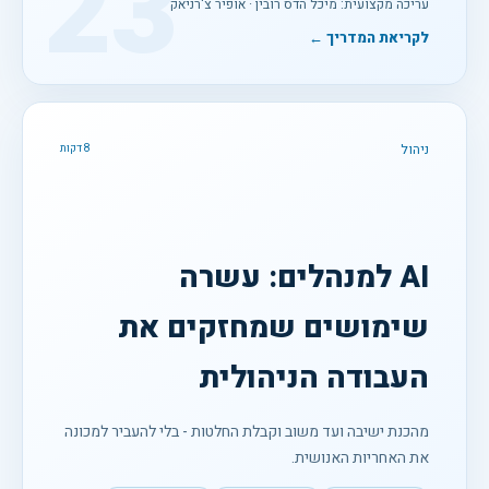
23
עריכה מקצועית: מיכל הדס רובין · אופיר צ'רניאק
לקריאת המדריך ←
ניהול
8 דקות
AI למנהלים: עשרה
שימושים שמחזקים את
העבודה הניהולית
מהכנת ישיבה ועד משוב וקבלת החלטות - בלי להעביר למכונה
את האחריות האנושית.