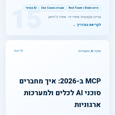
15
סדנת Evals ו-Red Team
מעבדת Use Cases
AI אחראי
עריכה מקצועית: אופיר זיו · אופיר צ'רניאק
לקריאת המדריך ←
סוכני AI ותשתיות
16 דקות
MCP ב-2026: איך מחברים
סוכני AI לכלים ולמערכות
ארגוניות