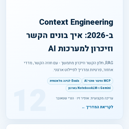
Context Engineering
ב-2026: איך בונים הקשר
וזיכרון למערכות AI
RAG, חלון הקשר וזיכרון מתמשך - עם חוזה הקשר, מדדי
אחזור, פרטיות ומדריך לפיילוט ארגוני.
MCP וחיבור סוכני AI
Evals לבינה מלאכותית
12
Gemini ו-NotebookLM בארגון
עריכה מקצועית: אופיר זיו · הנרי שטאובר
לקריאת המדריך ←