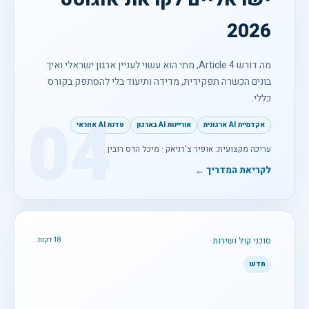
2026
מה דורש Article 4, מתי הוא עשוי לעניין ארגון ישראלי ואיך
בונים הכשרה תפקידית, מדידה ותיעוד בלי להסתפק בקורס
כללי.
04
אקדמיית AI ארגונית
אוריינות AI בארגון
סדנת AI אחראי
עריכה מקצועית: אופיר צ'רניאק · מיכל הדס רובין
לקריאת המדריך ←
סוכני קול ושירות
18 דקות
חדש