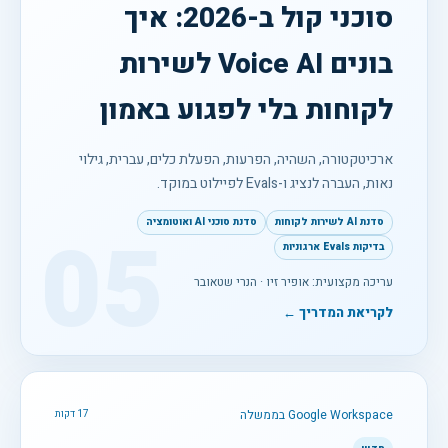
סוכני קול ב-2026: איך
בונים Voice AI לשירות
לקוחות בלי לפגוע באמון
ארכיטקטורה, השהיה, הפרעות, הפעלת כלים, עברית, גילוי
נאות, העברה לנציג ו-Evals לפיילוט במוקד.
סדנת AI לשירות לקוחות
סדנת סוכני AI ואוטומציה
05
בדיקות Evals ארגוניות
עריכה מקצועית: אופיר זיו · הנרי שטאובר
לקריאת המדריך ←
Google Workspace בממשלה
17 דקות