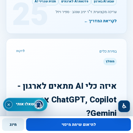
25
שבוע AI בארגון
סדנאות AI לארגונים
תכנית שגרירי AI
עריכה מקצועית: ד"ר יניב שנהב · ספיר ויזל
לקריאת המדריך ←
בחירת כלים
9 דקות
מומלץ
איזה כלי AI מתאים לארגון -
ChatGPT, Copilot או
שאלו אותי
×
♿
Gemini?
לתיאום שיחת מיפוי
חיוג
השוואה מעשית לפי סביבת עבודה, משימות, מידע, הרשאות