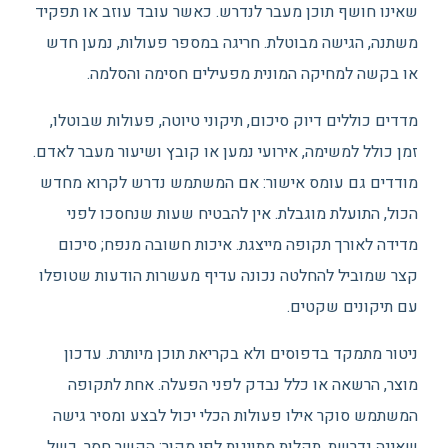
שאינו חושף תוכן מעבר לנדרש. כאשר עובד עוזב או תפקיד
משתנה, הגישה מבוטלת. חריגה במספר פעולות, נמען חדש
או בקשה למחיקה המונית מפעילים חסימה והסלמה.
מדדים כוללים דיוק סיכום, תיקוני טיוטה, פעולות שבוטלו,
זמן כולל למשימה, אירועי נמען או קובץ ושיעור מעבר לאדם.
מודדים גם עומס אישור: אם המשתמש נדרש לקרוא מחדש
הכול, התועלת מוגבלת. אין להבטיח שעות שנחסכו לפני
מדידה לאורך תקופה מייצגת. איכות חשובה מנפח; סיכום
קצר שמוביל להחלטה נכונה עדיף מעשרות הודעות שטופלו
עם תיקונים שקטים.
ניטור מתמקד בדפוסים ולא בקריאת תוכן מיותרת. עדכון
מוצר, הרשאה או כלל נבדק לפני הפעלה. אחת לתקופה
המשתמש סוקר אילו פעולות הכלי יכול לבצע ומסיר גישה
שאינה נדרשת. תקלות מתויגות לפי מקור: הקשר חסר, כשל