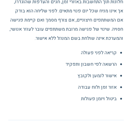
חלונות תוך התחשבות באזורי זמן, חגים והעדפות שהוגדרו,
אך אינו מניח שכל יום פנוי מתאים. לפני שליחה הוא בודק
אם המשתתפים חיצוניים, אם צורף מסמך ואם קיימת פגישה
חסויה. שינוי של פגישה מרובת משתתפים עובר לעוזר אנושי,
והמערכת אינה שולחת בשם המנהל ללא אישור.
קריאה לפני פעולה
הרשאה לפי חשבון ותפקיד
אישור לנמען ולקובץ
אזור זמן ולוח עבודה
ביטול ויומן פעולות