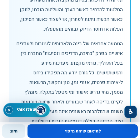
ומי עלול להיפגע. בסיום מתקבלת אחת משלוש
החלטות: להרחיב כאשר הערך והשליטה הוכחו, לתקן
כאשר הבעיה ניתנת לפתרון, או לעצור כאשר הסיכון,
העלות או חוסר הדיוק גבוהים מהתועלת.
הטמעה אחראית של בינה מלאכותית לעוזרות ולעוזרים
אישיים בפרק "כתיבה, תדריכים ונסיעות" מחברת בין
בעל התהליך, גורמי מקצוע, מערכות מידע
והמשתמשים. כל גורם יודע מה תפקידו ביחס
ל-אימות פרטים, אזורי זמן, טון והקשר, הרשאות
מסמך, מתי נדרש אישור ומי מטפל בתקלה. מומלץ
לקיים בדיקה לאחר שבועיים ולאחר שישה שבועות,
שאלו אותי
×
♿
משום שהתלהבות ראשונית אינה מעידה על אימוץ
יציב. הבדיקה כוללת דוגמאות טובות וכשלונות,
שאלות שעלו מהשטח ושינויים בתהליך. הממצאים
לתיאום שיחת מיפוי
חיוג