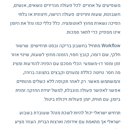
משפיעים על אחרים. לכל פעולה מגדירים נושאים, אנשים,
חשבונות, שעות וחריגים. פעולה רגישה, חיצונית או בלתי
הפיכה נשארת מחוץ לאוטומציה. כלל כללי כמו נהל את היומן
אינו מספיק כדי לתאר סמכות.
Workflow מתחיל בחשבון בדיקה ובסט תרחישים: שרשור
חלקי, שם דומה, קובץ חסוי, הזמנה מחוץ לשעות, שינוי אזור
זמן ומסר דו-משמעי. הכלי מסכם עם הפניה להודעות ומציג
מה חסר. טיוטה כוללת נמענים וקבצים בתצוגה ברורה,
והמשתמש מאשר. רק לאחר תקופה ללא כשלים מהותיים
אפשר לאפשר פעולה מוגבלת, למשל יצירת החזקה זמנית
ביומן, עם תווית, יומן פעולות ויכולת ביטול.
תרחיש ישראלי יכול להיות לשכת מנהל שעובדת בשבוע
ישראלי אך מתאמת עם אירופה וארצות הברית. העוזר מציע