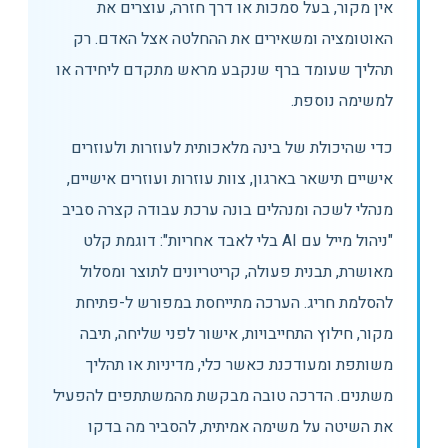
אין מקור, בעל סמכות או דרך חזרה, עוצרים את
האוטומציה ומשאירים את ההחלטה אצל האדם. רק
תהליך שעומד ברף שנקבע מראש מתקדם ליחידה או
למשימה נוספת.
כדי שהיכולת של בינה מלאכותית לעוזרות ולעוזרים
אישיים תישאר בארגון, צוות עוזרות ועוזרים אישיים,
מנהלי לשכה ומנהלים בונה ערכת עבודה קצרה סביב
"ניהול מייל עם AI בלי לאבד אחריות": דוגמת קלט
מאושרת, תבנית פעולה, קריטריונים לתוצר ומסלול
להסלמת חריג. הערכה מתייחסת במפורש ל-פתיחת
מקור, חילוץ התחייבויות, אישור לפני שליחה, תיבה
משותפת ומעודכנת כאשר כלי, מדיניות או תהליך
משתנים. הדרכה טובה מבקשת מהמשתתפים להפעיל
את השיטה על משימה אמיתית, להסביר מה בדקו