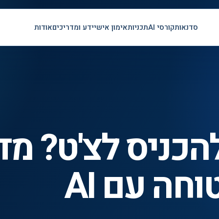
סדנאות
קורסי AI
תכניות
אימון אישי
ידע ומדריכים
אודות
הכניס לצ'ט? מד
חה עם AI