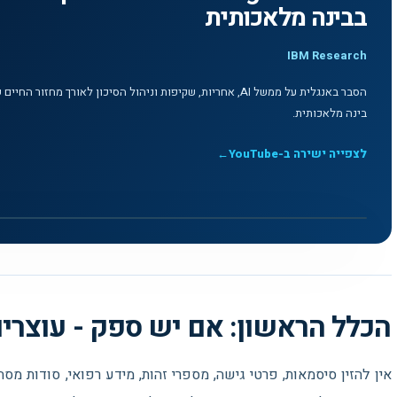
בבינה מלאכותית
IBM Research
הסבר באנגלית על ממשל AI, אחריות, שקיפות וניהול הסיכון לאורך מחזור ה
בינה מלאכותית.
לצפייה ישירה ב-YouTube
←
לצפייה בסרטון
▶
What is AI governance?: מדריך וידאו בנושא שימוש אחראי בבינה מלאכותית - IBM Research
הכלל הראשון: אם יש ספק - עוצרי
אין להזין סיסמאות, פרטי גישה, מספרי זהות, מידע רפואי, סודות מסחר