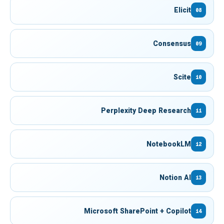
Elicit
08
Consensus
09
Scite
10
Perplexity Deep Research
11
NotebookLM
12
Notion AI
13
Microsoft SharePoint + Copilot
14