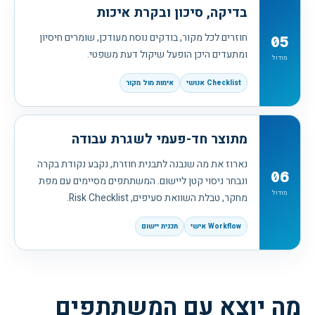
בדיקה, סיכון ובקרת איכות
חוזרים לכל מקור, בודקים נוסח מעודכן, שומרים חיסיון
05
ומתעדים היכן הופעל שיקול דעת משפטי.
מודול
Checklist אנושי
אימות מול מקור
מתוצר חד-פעמי לשגרת עבודה
נארוז את מה שנבנה לתבנית חוזרת, נקבע נקודת בקרה
06
ונבחר ניסוי קטן ליישום. המשתתפים מסיימים עם מפת
מודול
מחקר, טבלת השוואת סעיפים, Risk Checklist.
Workflow אישי
תכנית יישום
מה יוצא עם המשתתפים