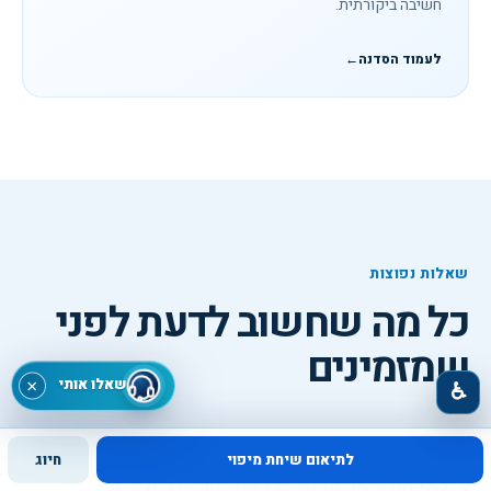
חשיבה ביקורתית.
לעמוד הסדנה
←
שאלות נפוצות
כל מה שחשוב לדעת לפני
שמזמינים
שאלו אותי
×
♿
לתיאום שיחת מיפוי
חיוג
למי מתאימה סדנת AI לעורכי דין וליועצים