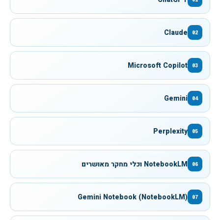
Claude
02
Microsoft Copilot
03
Gemini
04
Perplexity
05
NotebookLM וכלי מחקר מאושרים
06
Gemini Notebook (NotebookLM)
07