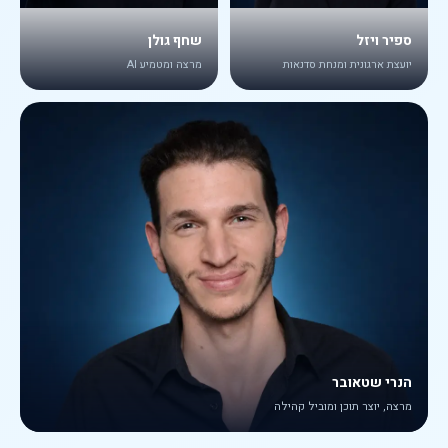
ספיר ויזל
שחף גולן
יועצת ארגונית ומנחת סדנאות
מרצה ומטמיע AI
הנרי שטאובר
מרצה, יוצר תוכן ומוביל קהילה