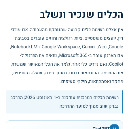
הכלים שנכיר ונשלב
אין אצלנו רשימת כלים קבועה שמנותקת מהעבודה. אם עורכי
דין, יועצים משפטיים, ציות, רגולציה וחוזים עובדים בסביבת
Google, נשלב Google Workspace, Gemini ו-NotebookLM;
אם הארגון עובד ב-Microsoft 365, נתאים את התרגול ל-
Copilot; ואם נדרש כלי אחר, נלמד את הכלי המאושר שמשרת
את המשימה. הדוגמאות נבחרות מתוך פירוק שאלה משפטית,
מחקר ואסמכתאות, חילוץ סעיפים.
רשימת הכלים המרכזית עודכנה ב-
1 באוגוסט 2026
; ההרכב
נבדק שוב סמוך למועד ההדרכה.
ChatGPT
01