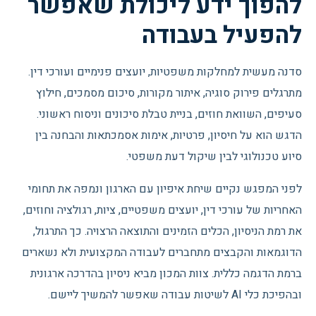
להפוך ידע ליכולת שאפשר
להפעיל בעבודה
סדנה מעשית למחלקות משפטיות, יועצים פנימיים ועורכי דין.
מתרגלים פירוק סוגיה, איתור מקורות, סיכום מסמכים, חילוץ
סעיפים, השוואת חוזים, בניית טבלת סיכונים וניסוח ראשוני.
הדגש הוא על חיסיון, פרטיות, אימות אסמכתאות והבחנה בין
סיוע טכנולוגי לבין שיקול דעת משפטי.
לפני המפגש נקיים שיחת איפיון עם הארגון ונמפה את תחומי
האחריות של עורכי דין, יועצים משפטיים, ציות, רגולציה וחוזים,
את רמת הניסיון, הכלים הזמינים והתוצאה הרצויה. כך התרגול,
הדוגמאות והקבצים מתחברים לעבודה המקצועית ולא נשארים
ברמת הדגמה כללית. צוות המכון מביא ניסיון בהדרכה ארגונית
ובהפיכת כלי AI לשיטות עבודה שאפשר להמשיך ליישם.