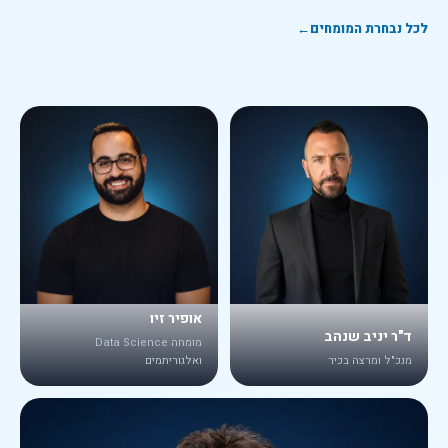
לכל נבחרת המומחים
←
אופיר זיו
ד"ר יניב שנהב
מומחה Data Science
מנכ"ל ומרצה בכיר
ואלגוריתמים