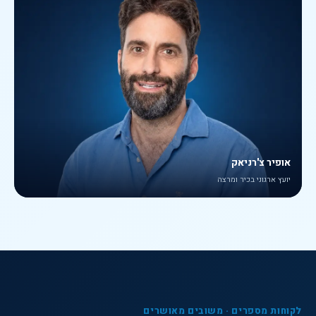
אופיר צ'רניאק
יועץ ארגוני בכיר ומרצה
לקוחות מספרים · משובים מאושרים