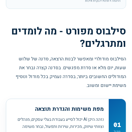
הדגמה + תרגול + בקרת איכות
סילבוס מפורט - מה לומדים
ומתרגלים?
הסילבוס מודולרי ומאפשר לבנות הרצאה, סדנה של שלוש
שעות, יום מלא או סדרת מפגשים. בסדנה קצרה נבחר את
המודולים החשובים ביותר; בסדרה נעמיק בכל מודול ונוסיף
משימת יישום ומשוב.
מפת משימות והגדרת תוצאה
נזהה היכן AI יכול לסייע בעבודת בעלי עסקים, מנהלים
01
וצוותי שיווק, מכירות, שירות ותפעול, נבחר משימה
מודול