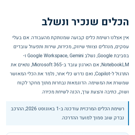
הכלים שנכיר ונשלב
אין אצלנו רשימת כלים קבועה שמנותקת מהעבודה. אם בעלי
עסקים, מנהלים וצוותי שיווק, מכירות, שירות ותפעול עובדים
בסביבת Google, נשלב Google Workspace, Gemini ו-
NotebookLM; אם הארגון עובד ב-Microsoft 365, נתאים את
התרגול ל-Copilot; ואם נדרש כלי אחר, נלמד את הכלי המאושר
שמשרת את המשימה. הדוגמאות נבחרות מתוך מחקר לקוח
ושוק, כתיבה והצעת ערך, הכנה לשיחת מכירה.
רשימת הכלים המרכזית עודכנה ב-
1 באוגוסט 2026
; ההרכב
נבדק שוב סמוך למועד ההדרכה.