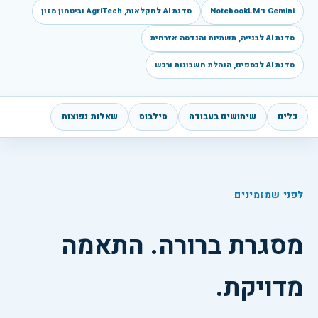
Gemini ו־NotebookLM
סדנת AI לחקלאות, AgriTech וביטחון מזון
סדנת AI לבנייה, תשתיות והנדסה אזרחית
סדנת AI לכספים, הנהלת חשבונות ורכש
כלים
שימושים בעבודה
סילבוס
שאלות נפוצות
לפני שמזמינים
מסגרת ברורה. התאמה
מדויקת.