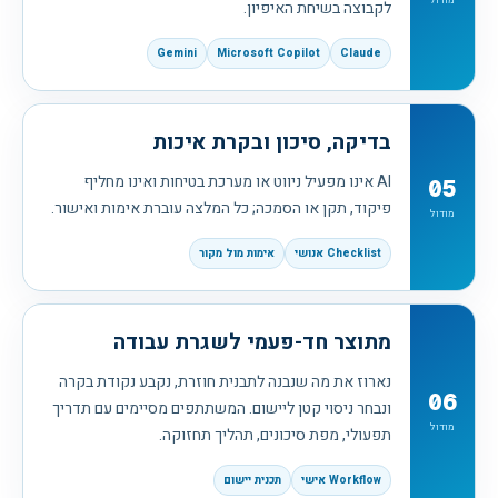
מודול
לקבוצה בשיחת האיפיון.
Gemini
Microsoft Copilot
Claude
בדיקה, סיכון ובקרת איכות
AI אינו מפעיל ניווט או מערכת בטיחות ואינו מחליף
05
פיקוד, תקן או הסמכה; כל המלצה עוברת אימות ואישור.
מודול
Checklist אנושי
אימות מול מקור
מתוצר חד-פעמי לשגרת עבודה
נארוז את מה שנבנה לתבנית חוזרת, נקבע נקודת בקרה
06
ונבחר ניסוי קטן ליישום. המשתתפים מסיימים עם תדריך
מודול
תפעולי, מפת סיכונים, תהליך תחזוקה.
Workflow אישי
תכנית יישום