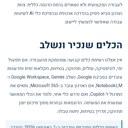
לעבודה המקצועית ולא נשארים ברמת הדגמה כללית. צוות
המכון מביא ניסיון בהדרכה ארגונית ובהפיכת כלי AI לשיטות
עבודה שאפשר להמשיך ליישם.
הכלים שנכיר ונשלב
אין אצלנו רשימת כלים קבועה שמנותקת מהעבודה. אם תפעול
ימי, לוגיסטיקה, נמלים, תחזוקה, בטיחות, חקלאות ימית וחדשנות
עובדים בסביבת Google, נשלב Google Workspace, Gemini ו-
NotebookLM; אם הארגון עובד ב-Microsoft 365, נתאים את
התרגול ל-Copilot; ואם נדרש כלי אחר, נלמד את הכלי המאושר
שמשרת את המשימה. הדוגמאות נבחרות מתוך סיכום יומן
תחזוקה, תדריך בטיחות, ניתוח טבלה.
רשימת הכלים המרכזית עודכנה ב-
1 באוגוסט 2026
; ההרכב