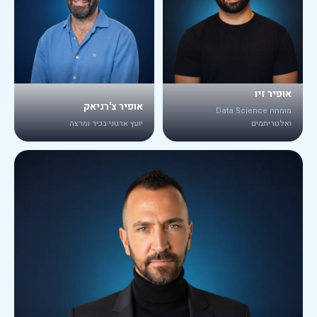
אופיר זיו
אופיר צ'רניאק
מומחה Data Science
ואלגוריתמים
יועץ ארגוני בכיר ומרצה