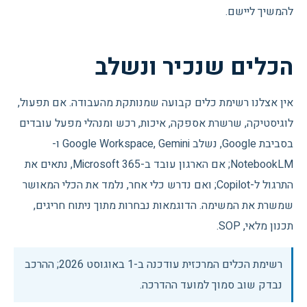
להמשיך ליישם.
הכלים שנכיר ונשלב
אין אצלנו רשימת כלים קבועה שמנותקת מהעבודה. אם תפעול,
לוגיסטיקה, שרשרת אספקה, איכות, רכש ומנהלי מפעל עובדים
בסביבת Google, נשלב Google Workspace, Gemini ו-
NotebookLM; אם הארגון עובד ב-Microsoft 365, נתאים את
התרגול ל-Copilot; ואם נדרש כלי אחר, נלמד את הכלי המאושר
שמשרת את המשימה. הדוגמאות נבחרות מתוך ניתוח חריגים,
תכנון מלאי, SOP.
רשימת הכלים המרכזית עודכנה ב-
1 באוגוסט 2026
; ההרכב
נבדק שוב סמוך למועד ההדרכה.