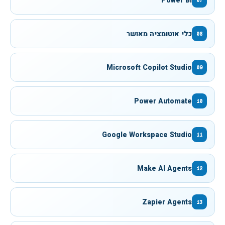
Power BI
07
כלי אוטומציה מאושר
08
Microsoft Copilot Studio
09
Power Automate
10
Google Workspace Studio
11
Make AI Agents
12
Zapier Agents
13