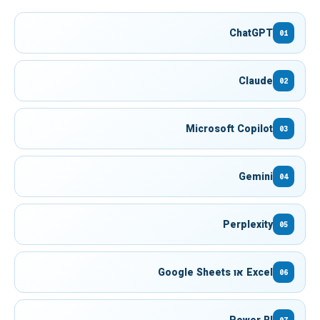
ChatGPT
01
Claude
02
Microsoft Copilot
03
Gemini
04
Perplexity
05
Excel או Google Sheets
06