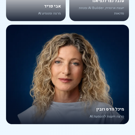
ענבל נצר לנציאנו
אבי פריד
יועצת ארגונית, AI Builder ומנחת
סדנאות
מרצה ומטמיע AI
מיכל הדס רובין
מרצה ויועצת להטמעת AI