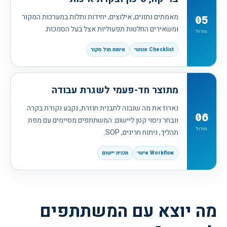
מאמתים נתונים, אילוצים, יחידות ותלות במערכות המקור
05
ומשאירים החלטות תפעוליות אצל בעל הסמכות.
מודול
Checklist אנושי
אימות מול מקור
מתוצר חד-פעמי לשגרת עבודה
נארוז את מה שנבנה לתבנית חוזרת, נקבע נקודת בקרה
06
ונבחר ניסוי קטן ליישום. המשתתפים מסיימים עם מפת
מודול
תהליך, ניתוח חריגים, SOP.
Workflow אישי
תכנית יישום
מה יוצא עם המשתתפים