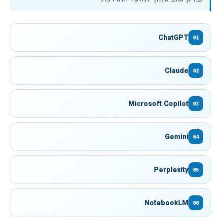
ChatGPT
01
Claude
02
Microsoft Copilot
03
Gemini
04
Perplexity
05
NotebookLM
06