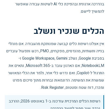
בהדרכה ארגונית ובהפיכת כלי AI לשיטות עבודה שאפשר
להמשיך ליישם.
הכלים שנכיר ונשלב
אין אצלנו רשימת כלים קבועה שמנותקת מהעבודה. אם מנהלי
בנייה ותשתיות, מהנדסים, מפקחים, PMO, רכש ותפעול עובדים
בסביבת Google, נשלב Google Workspace, Gemini ו-
NotebookLM; אם הארגון עובד ב-Microsoft 365, נתאים את
התרגול ל-Copilot; ואם נדרש כלי אחר, נלמד את הכלי המאושר
שמשרת את המשימה. הדוגמאות נבחרות מתוך סיכום מפרט
ומכרז, דוח שטח וסטטוס, Risk Register.
רשימת הכלים המרכזית עודכנה ב-
1 באוגוסט 2026
; ההרכב
נבדק שוב סמוך למועד ההדרכה.