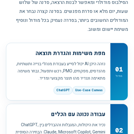
הסילבוס מודולרי ומאפשר לבנות הרצאה, סדנה של שלוש
שעות, יום מלא או סדרת מפגשים. בסדנה קצרה נבחר את
המודולים החשובים ביותר; בסדרה נעמיק בכל מודול ונוסיף
משימת יישום ומשוב.
מפת משימות והגדרת תוצאה
נזהה היכן AI יכול לסייע בעבודת מנהלי בנייה ותשתיות,
01
מהנדסים, מפקחים, PMO, רכש ותפעול, נבחר משימה
מודול
מתאימה ונגדיר מהו תוצר מקצועי ומדיד.
ChatGPT
Use-Case Canvas
עבודה נכונה עם הכלים
נכיר את היכולות, המגבלות וההבדלים בין ChatGPT,
02
Claude, Microsoft Copilot, Gemini. הבחירה הסופית