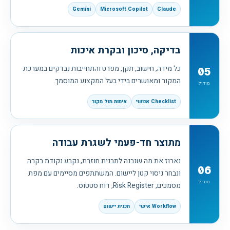
Gemini
Microsoft Copilot
Claude
בדיקה, סיכון ובקרת איכות
כל מידה, חישוב, תקן, מפרט והתחייבות נבדקים במערכת
05
המקור ומאושרים בידי בעל המקצוע המוסמך.
מודול
Checklist אנושי
אימות מול מקור
מתוצר חד-פעמי לשגרת עבודה
נארוז את מה שנבנה לתבנית חוזרת, נקבע נקודת בקרה
06
ונבחר ניסוי קטן ליישום. המשתתפים מסיימים עם מפת
מודול
מסמכים, Risk Register, דוח סטטוס.
Workflow אישי
תכנית יישום