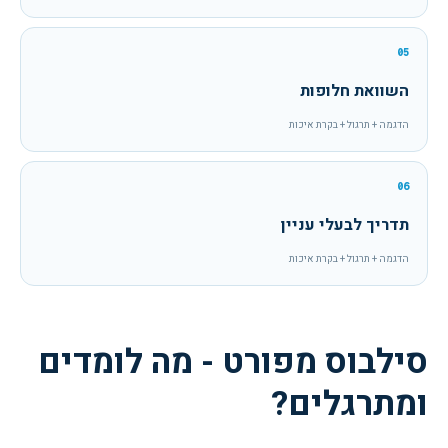
05
השוואת חלופות
הדגמה + תרגול + בקרת איכות
06
תדריך לבעלי עניין
הדגמה + תרגול + בקרת איכות
סילבוס מפורט - מה לומדים
ומתרגלים?