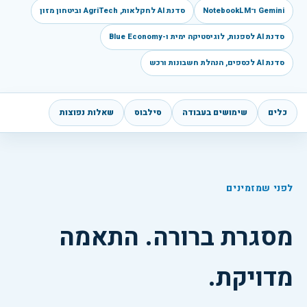
Gemini ו־NotebookLM
סדנת AI לחקלאות, AgriTech וביטחון מזון
סדנת AI לספנות, לוגיסטיקה ימית ו-Blue Economy
סדנת AI לכספים, הנהלת חשבונות ורכש
כלים
שימושים בעבודה
סילבוס
שאלות נפוצות
לפני שמזמינים
מסגרת ברורה. התאמה
מדויקת.