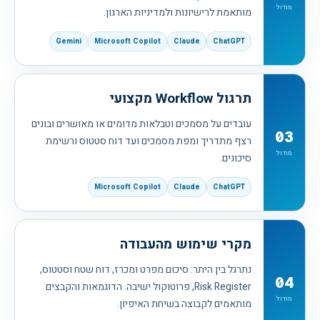
מודול
מותאמת לרישיונות ולמדיניות הארגון.
Gemini
Microsoft Copilot
Claude
ChatGPT
תרגול Workflow מקצועי
עובדים על מסמכים וטבלאות מדומים או מאושרים ובונים
03
רצף מתדריך ומפת מסמכים ועד דוח סטטוס ורשימת
מודול
סיכונים.
Microsoft Copilot
Claude
ChatGPT
מקרי שימוש מהעבודה
נתרגל בין היתר: סיכום מפרט ומכרז, דוח שטח וסטטוס,
04
Risk Register, פרוטוקול ישיבה. הדוגמאות והקבצים
מודול
מותאמים לקבוצה בשיחת האיפיון.