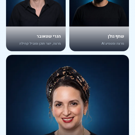
שחף גולן
הנרי שטאובר
מרצה ומטמיע AI
מרצה, יוצר תוכן ומוביל קהילה