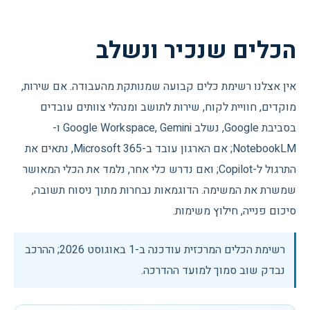
הכלים שנכיר ונשלב
אין אצלנו רשימת כלים קבועה שמנותקת מהעבודה. אם שירות,
מוקדים, חוויית לקוח, שירות לתושב ומנהלי צוותים עובדים
בסביבת Google, נשלב Google Workspace, Gemini ו-
NotebookLM; אם הארגון עובד ב-Microsoft 365, נתאים את
התרגול ל-Copilot; ואם נדרש כלי אחר, נלמד את הכלי המאושר
שמשרת את המשימה. הדוגמאות נבחרות מתוך ניסוח תשובה,
סיכום פנייה, חילוץ משימות.
רשימת הכלים המרכזית עודכנה ב-
1 באוגוסט 2026
; ההרכב
נבדק שוב סמוך למועד ההדרכה.