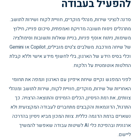
להפעיל בעבודה
סדנה לנציגי שירות, מנהלי מוקדים, חוויית לקוח ושירות לתושב.
מתרגלים ניסוח תשובה מדויקת ואמפתית, סיכום פנייה, חילוץ
משימות, ניתוח אוסף פניות, בניית שאלות ותשובות וסימולציה
של שיחה מורכבת. משלבים צ'טים מובילים, Copilot או Gemini
וכלי בסיס הידע של הארגון, בלי לחשוף מידע אישי וללא קבלת
החלטות אוטומטית על הלקוח.
לפני המפגש נקיים שיחת איפיון עם הארגון ונמפה את תחומי
האחריות של שירות, מוקדים, חוויית לקוח, שירות לתושב ומנהלי
צוותים, את רמת הניסיון, הכלים הזמינים והתוצאה הרצויה. כך
התרגול, הדוגמאות והקבצים מתחברים לעבודה המקצועית ולא
נשארים ברמת הדגמה כללית. צוות המכון מביא ניסיון בהדרכה
ארגונית ובהפיכת כלי AI לשיטות עבודה שאפשר להמשיך
ליישם.