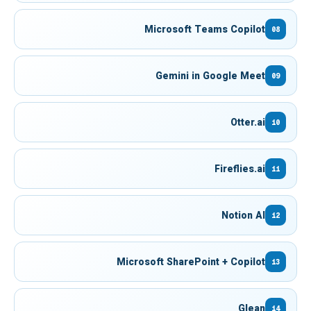
Microsoft Teams Copilot
08
Gemini in Google Meet
09
Otter.ai
10
Fireflies.ai
11
Notion AI
12
Microsoft SharePoint + Copilot
13
Glean
14