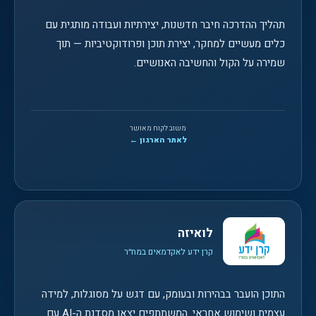
תהליך ההדרכה חיבר חדשנות, יצירתיות ועבודה מותגית עם
כלים מעשיים למחקר, יצירת תוכן ופרודוקטיביות — תוך
שמירה על הקול והחשיבה האנושיים.
משוב לקוח מאושר
לאתר הארגון ←
לואיזה
קרן ידע לאקדמאים במח״ר
התוכן הועבר בבהירות ובעומק, עם דגש על מסוגלות, למידה
עצמית ושימוש אחראי. המשתתפים יצאו מסדנת ה-AI עם