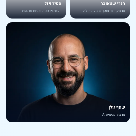
הנרי שטאובר
ספיר ויזל
מרצה, יוצר תוכן ומוביל קהילה
יועצת ארגונית ומנחת סדנאות
שחף גולן
מרצה ומטמיע AI