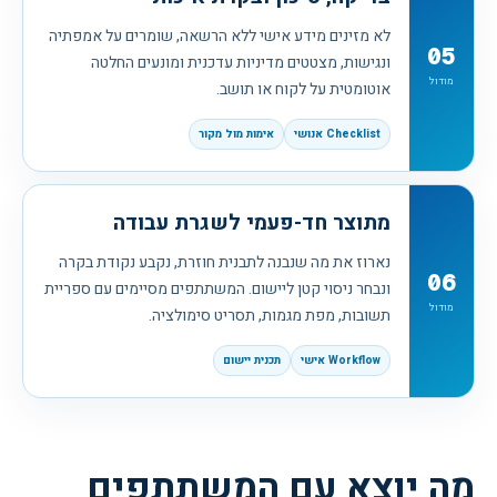
לא מזינים מידע אישי ללא הרשאה, שומרים על אמפתיה
05
ונגישות, מצטטים מדיניות עדכנית ומונעים החלטה
מודול
אוטומטית על לקוח או תושב.
Checklist אנושי
אימות מול מקור
מתוצר חד-פעמי לשגרת עבודה
נארוז את מה שנבנה לתבנית חוזרת, נקבע נקודת בקרה
06
ונבחר ניסוי קטן ליישום. המשתתפים מסיימים עם ספריית
מודול
תשובות, מפת מגמות, תסריט סימולציה.
Workflow אישי
תכנית יישום
מה יוצא עם המשתתפים