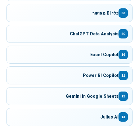
כלי BI מאושר
08
ChatGPT Data Analysis
09
Excel Copilot
10
Power BI Copilot
11
Gemini in Google Sheets
12
Julius AI
13