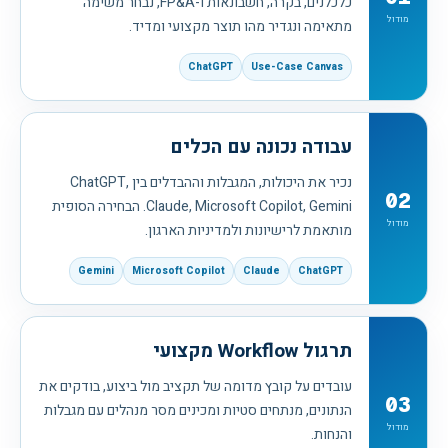
כלכלנים, בקרה, חשבונאות ו-FP&A, נבחר משימה
מודול
מתאימה ונגדיר מהו תוצר מקצועי ומדיד.
ChatGPT
Use-Case Canvas
עבודה נכונה עם הכלים
נכיר את היכולות, המגבלות וההבדלים בין ChatGPT,
02
Claude, Microsoft Copilot, Gemini. הבחירה הסופית
מודול
מותאמת לרישיונות ולמדיניות הארגון.
Gemini
Microsoft Copilot
Claude
ChatGPT
תרגול Workflow מקצועי
עובדים על קובץ מדומה של תקציב מול ביצוע, בודקים את
03
הנתונים, מנתחים סטיות ומכינים מסר מנהלים עם מגבלות
מודול
והנחות.