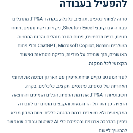
להפעיל בעבודה
סדנה לצוותי כספים, תקציב, כלכלה, בקרה ו-FP&A. מתרגלים
עבודה עם קובצי Excel ו-Sheets, ניקוי ובדיקת נתונים, ניתוח
סטיות, בניית תרחישים, ניסוח הסבר מנהלים והכנת המחשה.
משלבים ChatGPT, Microsoft Copilot, Gemini וכלי ניתוח
מאושרים, תוך שמירה על סודיות, בדיקת נוסחאות ואישור
מקצועי לכל מסקנה.
לפני המפגש נקיים שיחת איפיון עם הארגון ונמפה את תחומי
האחריות של כספים, פיננסים, תקציב, כלכלנים, בקרה,
חשבונאות ו-FP&A, את רמת הניסיון, הכלים הזמינים והתוצאה
הרצויה. כך התרגול, הדוגמאות והקבצים מתחברים לעבודה
המקצועית ולא נשארים ברמת הדגמה כללית. צוות המכון מביא
ניסיון בהדרכה ארגונית ובהפיכת כלי AI לשיטות עבודה שאפשר
להמשיך ליישם.