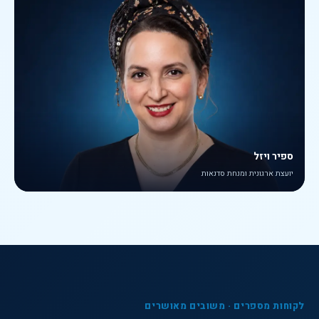
ספיר ויזל
יועצת ארגונית ומנחת סדנאות
לקוחות מספרים · משובים מאושרים