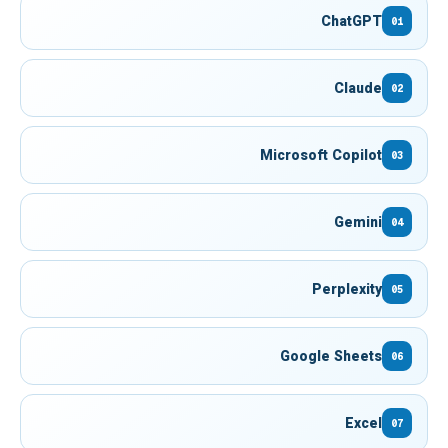
ChatGPT
01
Claude
02
Microsoft Copilot
03
Gemini
04
Perplexity
05
Google Sheets
06
Excel
07