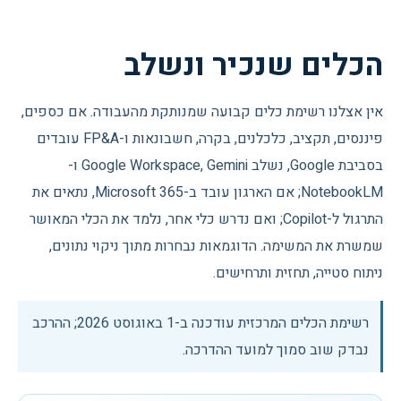
הכלים שנכיר ונשלב
אין אצלנו רשימת כלים קבועה שמנותקת מהעבודה. אם כספים,
פיננסים, תקציב, כלכלנים, בקרה, חשבונאות ו-FP&A עובדים
בסביבת Google, נשלב Google Workspace, Gemini ו-
NotebookLM; אם הארגון עובד ב-Microsoft 365, נתאים את
התרגול ל-Copilot; ואם נדרש כלי אחר, נלמד את הכלי המאושר
שמשרת את המשימה. הדוגמאות נבחרות מתוך ניקוי נתונים,
ניתוח סטייה, תחזית ותרחישים.
רשימת הכלים המרכזית עודכנה ב-
1 באוגוסט 2026
; ההרכב
נבדק שוב סמוך למועד ההדרכה.