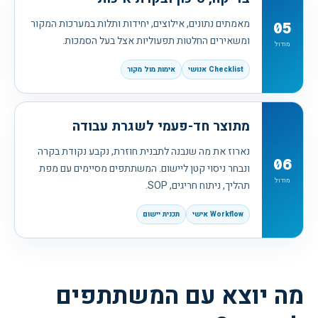
מאמתים נתונים, אילוצים, יחידות ותלות במערכות המקור
05
ומשאירים החלטות תפעוליות אצל בעל הסמכות.
מודול
Checklist אנושי
אימות מול מקור
מתוצר חד-פעמי לשגרת עבודה
נארוז את מה שנבנה לתבנית חוזרת, נקבע נקודת בקרה
06
ונבחר ניסוי קטן ליישום. המשתתפים מסיימים עם מפת
מודול
תהליך, ניתוח חריגים, SOP.
Workflow אישי
תכנית יישום
מה יוצא עם המשתתפים