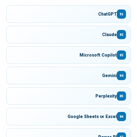
ChatGPT
01
Claude
02
Microsoft Copilot
03
Gemini
04
Perplexity
05
Excel או Google Sheets
06