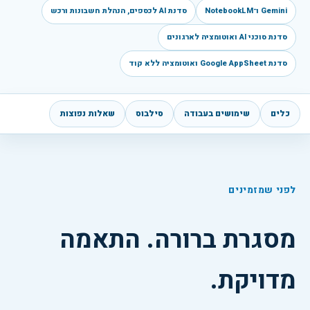
Gemini ו־NotebookLM
סדנת AI לכספים, הנהלת חשבונות ורכש
סדנת סוכני AI ואוטומציה לארגונים
סדנת Google AppSheet ואוטומציה ללא קוד
כלים
שימושים בעבודה
סילבוס
שאלות נפוצות
לפני שמזמינים
מסגרת ברורה. התאמה
מדויקת.