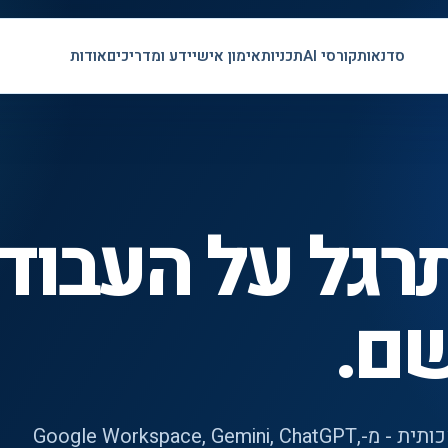
סדנאות
קורסי AI
תכניות
אימון אישי
ידע ומדריכים
אודות
ד AI. לתרגל על העבו
שם.
קטלוג רחב של הרצאות AI וסדנאות בינה מלאכותית - מ-Google Workspace, Gemini, ChatGPT,