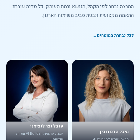
המרצה נבחר לפי הקהל, הנושא ורמת העומק. כל סדנה עוברת
התאמה מקצועית ונבנית סביב משימות הארגון.
לכל נבחרת המומחים
←
ענבל נצר לנציאנו
מיכל הדס רובין
יועצת ארגונית, AI Builder ומנחת
מרצה ויועצת להטמעת AI
סדנאות