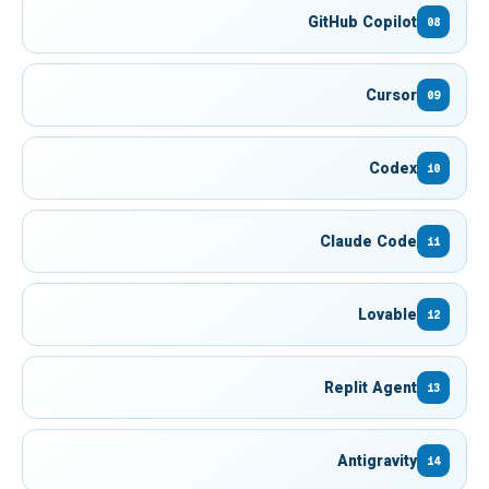
GitHub Copilot
08
Cursor
09
Codex
10
Claude Code
11
Lovable
12
Replit Agent
13
Antigravity
14