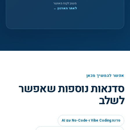
משוב לקוח מאושר
לאתר הארגון ←
אפשר להמשיך מכאן
סדנאות נוספות שאפשר
לשלב
סדנת Vibe Coding ו-No-Code עם AI