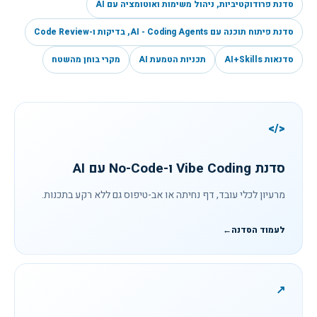
סדנת פרודוקטיביות, ניהול משימות ואוטומציה עם AI
סדנת פיתוח תוכנה עם AI - Coding Agents, בדיקות ו-Code Review
סדנאות AI+Skills
תכניות הטמעת AI
מקרי בוחן מהשטח
</>
סדנת Vibe Coding ו-No-Code עם AI
מרעיון לכלי עובד, דף נחיתה או אב-טיפוס גם ללא רקע בתכנות.
לעמוד הסדנה
←
↗