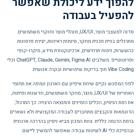
להפוך ידע ליכולת שאפשר
להפעיל בעבודה
סדנה למעצבי מוצר, UX/UI, מנהלי מוצר וחוקרי משתמשים.
מתרגלים בניית תכנית מחקר, סינתזת ראיונות, יצירת פרסונות
כהשערות, ניסוח תרחישים, ארכיטקטורת מידע, מיקרו-קופי
ופרוטוטייפ. משלבים ChatGPT, Claude, Gemini, Figma AI וכלי
Vibe Coding תוך בדיקות שימושיות ובקרה אנושית.
לפני המפגש נקיים שיחת איפיון עם הארגון ונמפה את תחומי
האחריות של UX/UI, מוצר, מחקר משתמשים, חדשנות ופיתוח,
את רמת הניסיון, הכלים הזמינים והתוצאה הרצויה. כך התרגול,
הדוגמאות והקבצים מתחברים לעבודה המקצועית ולא נשארים
ברמת הדגמה כללית. צוות המכון מביא ניסיון בהדרכה ארגונית
ובהפיכת כלי AI לשיטות עבודה שאפשר להמשיך ליישם.