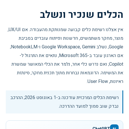
הכלים שנכיר ונשלב
אין אצלנו רשימת כלים קבועה שמנותקת מהעבודה. אם UX/UI,
מוצר, מחקר משתמשים, חדשנות ופיתוח עובדים בסביבת
Google, נשלב Google Workspace, Gemini ו-NotebookLM;
אם הארגון עובד ב-Microsoft 365, נתאים את התרגול ל-
Copilot; ואם נדרש כלי אחר, נלמד את הכלי המאושר שמשרת
את המשימה. הדוגמאות נבחרות מתוך תכנית מחקר, סינתזת
ראיונות, User Flow.
רשימת הכלים המרכזית עודכנה ב-
1 באוגוסט 2026
; ההרכב
נבדק שוב סמוך למועד ההדרכה.
ChatGPT
01