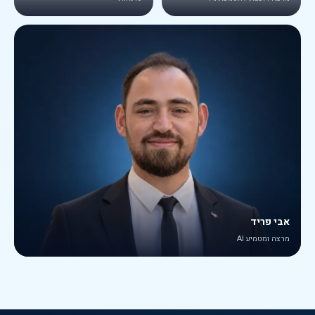
אבי פריד
מרצה ומטמיע AI