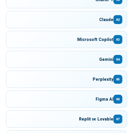
Claude
02
Microsoft Copilot
03
Gemini
04
Perplexity
05
Figma AI
06
Lovable או Replit
07