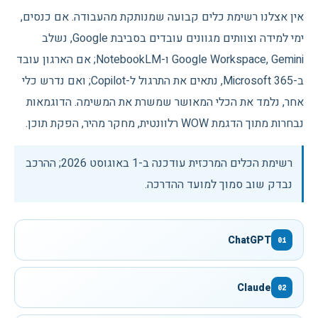
אין אצלנו רשימת כלים קבועה שמנותקת מהעבודה. אם כנסים,
ימי למידה וצוותים מגוונים עובדים בסביבת Google, נשלב
Google Workspace, Gemini ו-NotebookLM; אם הארגון עובד
ב-Microsoft 365, נתאים את התרגול ל-Copilot; ואם נדרש כלי
אחר, נלמד את הכלי המאושר שמשרת את המשימה. הדוגמאות
נבחרות מתוך הדגמת WOW רלוונטית, מחקר מהיר, הפקת תוכן.
רשימת הכלים המרכזית עודכנה ב-
1 באוגוסט 2026
; ההרכב
נבדק שוב סמוך למועד ההדרכה.
ChatGPT
01
Claude
02