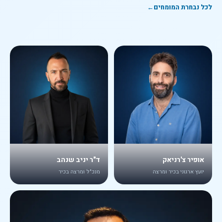
לכל נבחרת המומחים
←
אופיר צ'רניאק
ד"ר יניב שנהב
יועץ ארגוני בכיר ומרצה
מנכ"ל ומרצה בכיר