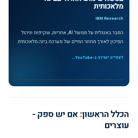
מלאכותית
IBM Research
הסבר באנגלית על ממשל AI, אחריות, שקיפות וניהול
הסיכון לאורך מחזור החיים של מערכת בינה מלאכותית.
לצפייה ישירה ב-YouTube
←
לצפייה בסרטון
▶
What is AI governance?: מדריך וידאו בנושא שימוש אחראי
בבינה מלאכותית - IBM Research
הכלל הראשון: אם יש ספק -
עוצרים