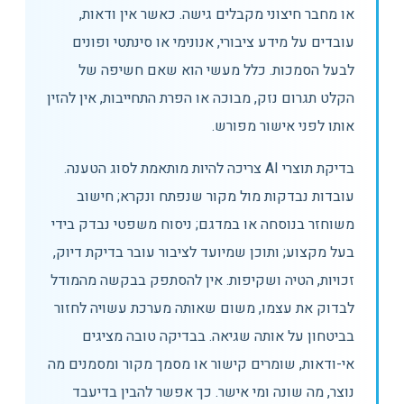
או מחבר חיצוני מקבלים גישה. כאשר אין ודאות,
עובדים על מידע ציבורי, אנונימי או סינתטי ופונים
לבעל הסמכות. כלל מעשי הוא שאם חשיפה של
הקלט תגרום נזק, מבוכה או הפרת התחייבות, אין להזין
אותו לפני אישור מפורש.
בדיקת תוצרי AI צריכה להיות מותאמת לסוג הטענה.
עובדות נבדקות מול מקור שנפתח ונקרא; חישוב
משוחזר בנוסחה או במדגם; ניסוח משפטי נבדק בידי
בעל מקצוע; ותוכן שמיועד לציבור עובר בדיקת דיוק,
זכויות, הטיה ושקיפות. אין להסתפק בבקשה מהמודל
לבדוק את עצמו, משום שאותה מערכת עשויה לחזור
בביטחון על אותה שגיאה. בבדיקה טובה מציגים
אי-ודאות, שומרים קישור או מסמך מקור ומסמנים מה
נוצר, מה שונה ומי אישר. כך אפשר להבין בדיעבד