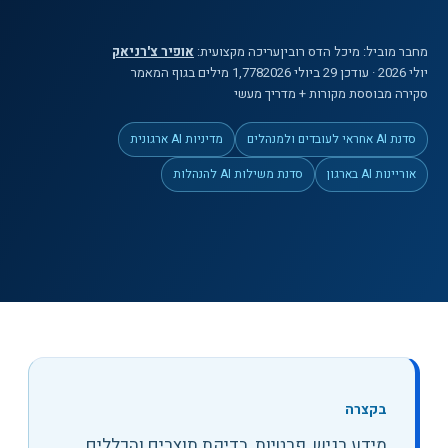
מחבר מוביל:
מיכל הדס רובין
עריכה מקצועית:
אופיר צ'רניאק
יולי 2026
· עודכן 29 ביולי 2026
1,778
מילים
בגוף המאמר
סקירה מבוססת מקורות + מדריך מעשי
סדנת AI אחראי לעובדים ולמנהלים
מדיניות AI ארגונית
אוריינות AI בארגון
סדנת משילות AI להנהלות
בקצרה
מידע רגיש, פרטיות, בדיקת תוצרים והכללים