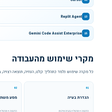
Replit Agent
13
Gemini Code Assist Enterprise
15
מקרי שימוש מהעבודה
כל מקרה שימוש נלמד כתהליך: קלט, הנחיה, תוצאה רצויה, 
02
01
הגדרת בעיה
מסע משת
הדגמה + תרגול + בקרת איכות
הדגמה + תרגול +