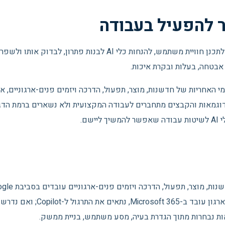
 להפעיל בעבודה
סדנת Vibe Coding ו-No-Code מלמדת כיצד להגדיר בעיה, לתכנן חוויית משתמש, להנחות כלי AI לבנות פתרון, לבדוק אותו ולשפר
אבטחה, בעלות ובקרת איכות.
 האחריות של חדשנות, מוצר, תפעול, הדרכה ויזמים פנים-ארגוניים, א
, הדוגמאות והקבצים מתחברים לעבודה המקצועית ולא נשארים ברמת הד
שם.
נשלב Google Workspace, Gemini ו-NotebookLM; אם הארגון עובד ב-Microsoft 365, נתאים את ה
ת נבחרות מתוך הגדרת בעיה, מסע משתמש, בניית ממשק.