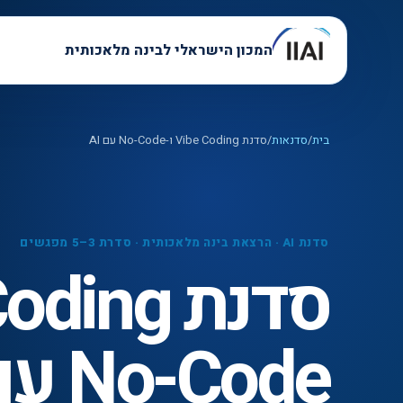
המכון הישראלי לבינה מלאכותית
בית
/
סדנאות
/
סדנת Vibe Coding ו-No-Code עם AI
סדנת AI · הרצאת בינה מלאכותית · סדרת 3–5 מפגשים
No-Code עם AI