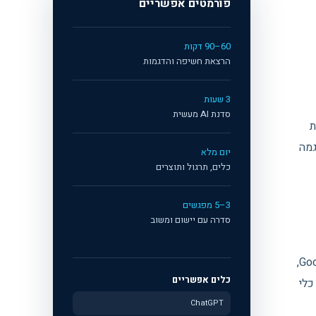
פורמטים אפשריים
60–90 דקות
הרצאת חשיפה והדגמות
3 שעות
סדנת AI מעשית
ת
גמה
יום מלא
כלים, תרגול ותוצרים
3–5 מפגשים
סדרה עם יישום ומשוב
אין אצלנו רשימת כלים קבועה שמנותקת מהעבודה. אם חדשנות, מוצר, תפעול, הדרכה ויזמים פנים-ארגוניים עובדים בסביבת Google,
כלים אפשריים
תרגול ל-Copilot; ואם נדרש כלי
ChatGPT