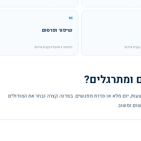
06
שיפור ופרסום
 בקרת איכות
הדגמה + תרגול + בקרת איכות
ם ומתרגלים?
עות, יום מלא או סדרת מפגשים. בסדנה קצרה נבחר את המודולים
שום ומשוב.