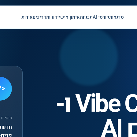
סדנאות
קורסי AI
תכניות
אימון אישי
ידע ומדריכים
אודות
/>
סדנת Vibe Coding ו-
מתאים ב
חדשנו
פנים-