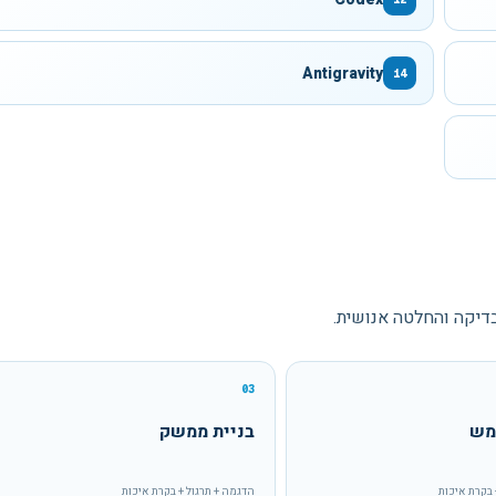
Antigravity
14
בדיקה והחלטה אנושית.
03
מש
בניית ממשק
 בקרת איכות
הדגמה + תרגול + בקרת איכות