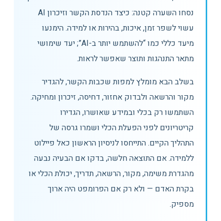
נסחו השערה קטנה: כיצד הנדסת הקשר וזיכרון AI
עשוי לשפר זמן, איכות, בהירות או למידה. הימנעו
מיעד כללי כמו “להשתמש יותר ב-AI”; יעד שימושי
מתאר התנהגות ותוצר שאפשר לראות.
בשלב הבא מומלץ למפות שכבות הקשר, להגדיר
מקור והרשאה ולבדוק אחזור, דחיסה, זיכרון ומחיקה.
השתמשו רק בכלי ובמידע שאושרו, הגדירו
קריטריונים לפני הפעלת הכלי ושמרו גרסה של
התהליך הקיים. התייחסו לניסיון הראשון כאל פיילוט
ללמידה. אם התוצאה חלשה, בדקו אם הבעיה נבעה
מהגדרת משימה, מקור, הרשאה, תדריך, יכולת הכלי או
בקרת האדם — ולא רק אם הפרומפט היה ארוך
מספיק.