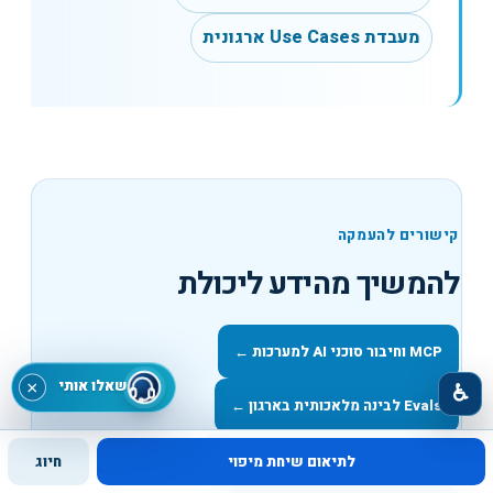
מעבדת Use Cases ארגונית
קישורים להעמקה
להמשיך מהידע ליכולת
MCP וחיבור סוכני AI למערכות
←
שאלו אותי
×
♿
Evals לבינה מלאכותית בארגון
←
Gemini ו-NotebookLM בארגון
←
לתיאום שיחת מיפוי
חיוג