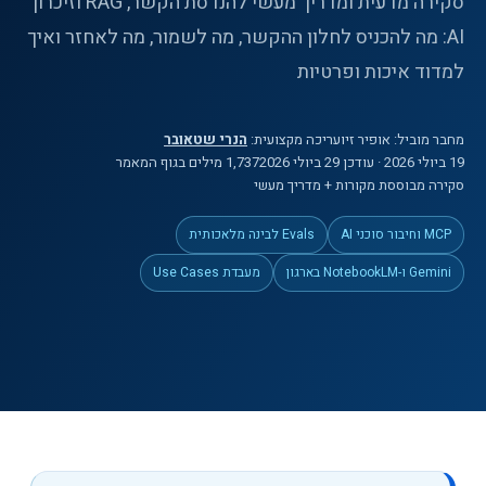
סקירה מדעית ומדריך מעשי להנדסת הקשר, RAG וזיכרון
AI: מה להכניס לחלון ההקשר, מה לשמור, מה לאחזר ואיך
למדוד איכות ופרטיות
מחבר מוביל:
אופיר זיו
עריכה מקצועית:
הנרי שטאובר
19 ביולי 2026
· עודכן 29 ביולי 2026
1,737
מילים
בגוף המאמר
סקירה מבוססת מקורות + מדריך מעשי
MCP וחיבור סוכני AI
Evals לבינה מלאכותית
Gemini ו-NotebookLM בארגון
מעבדת Use Cases