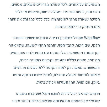
משפיעים על אחרים. לכל פעולה מגדירים נושאים, אנשים,
חשבונות, שעות וחריגים. פעולה רגישה, חיצונית או בלתי
הפיכה נשארת מחוץ לאוטומציה. כלל כללי כמו נהל את היומן
אינו מספיק כדי לתאר סמכות.
Workflow מתחיל בחשבון בדיקה ובסט תרחישים: שרשור
חלקי, שם דומה, קובץ חסוי, הזמנה מחוץ לשעות, שינוי אזור
זמן ומסר דו-משמעי. הכלי מסכם עם הפניה להודעות ומציג
מה חסר. טיוטה כוללת נמענים וקבצים בתצוגה ברורה,
והמשתמש מאשר. רק לאחר תקופה ללא כשלים מהותיים
אפשר לאפשר פעולה מוגבלת, למשל יצירת החזקה זמנית
ביומן, עם תווית, יומן פעולות ויכולת ביטול.
תרחיש ישראלי יכול להיות לשכת מנהל שעובדת בשבוע
ישראלי אך מתאמת עם אירופה וארצות הברית. העוזר מציע