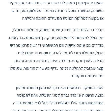
שאינו חושף תוכן מעבר לנדרש. כאשר עובד עוזב או תפקיד
משתנה, הגישה מבוטלת. חריגה במספר פעולות, נמען חדש
או בקשה למחיקה המונית מפעילים חסימה והסלמה.
מדדים כוללים דיוק סיכום, תיקוני טיוטה, פעולות שבוטלו,
זמן כולל למשימה, אירועי נמען או קובץ ושיעור מעבר לאדם.
מודדים גם עומס אישור: אם המשתמש נדרש לקרוא מחדש
הכול, התועלת מוגבלת. אין להבטיח שעות שנחסכו לפני
מדידה לאורך תקופה מייצגת. איכות חשובה מנפח; סיכום
קצר שמוביל להחלטה נכונה עדיף מעשרות הודעות שטופלו
עם תיקונים שקטים.
ניטור מתמקד בדפוסים ולא בקריאת תוכן מיותרת. עדכון
מוצר, הרשאה או כלל נבדק לפני הפעלה. אחת לתקופה
המשתמש סוקר אילו פעולות הכלי יכול לבצע ומסיר גישה
שאינה נדרשת. תקלות מתויגות לפי מקור: הקשר חסר, כשל