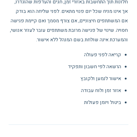
חלונות תוך התחשבות באזורי זמן, חגים והעדפות שהוגדרו,
אך אינו מניח שכל יום פנוי מתאים. לפני שליחה הוא בודק
אם המשתתפים חיצוניים, אם צורף מסמך ואם קיימת פגישה
חסויה. שינוי של פגישה מרובת משתתפים עובר לעוזר אנושי,
והמערכת אינה שולחת בשם המנהל ללא אישור.
קריאה לפני פעולה
הרשאה לפי חשבון ותפקיד
אישור לנמען ולקובץ
אזור זמן ולוח עבודה
ביטול ויומן פעולות