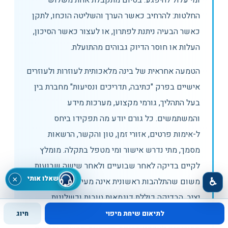
ומי עלול להיפגע. בסיום מתקבלת אחת משלוש
החלטות: להרחיב כאשר הערך והשליטה הוכחו, לתקן
כאשר הבעיה ניתנת לפתרון, או לעצור כאשר הסיכון,
העלות או חוסר הדיוק גבוהים מהתועלת.
הטמעה אחראית של בינה מלאכותית לעוזרות ולעוזרים
אישיים בפרק "כתיבה, תדריכים ונסיעות" מחברת בין
בעל התהליך, גורמי מקצוע, מערכות מידע
והמשתמשים. כל גורם יודע מה תפקידו ביחס
ל-אימות פרטים, אזורי זמן, טון והקשר, הרשאות
מסמך, מתי נדרש אישור ומי מטפל בתקלה. מומלץ
לקיים בדיקה לאחר שבועיים ולאחר שישה שבועות,
שאלו אותי
×
♿
משום שהתלהבות ראשונית אינה מעידה על אימוץ
יציב. הבדיקה כוללת דוגמאות טובות וכשלונות,
שאלות שעלו מהשטח ושינויים בתהליך. הממצאים
לתיאום שיחת מיפוי
חיוג