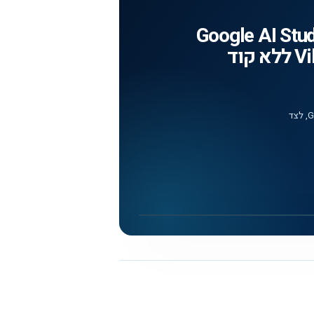
Google AI Stud
הדגמה באנגלית של מעבר מהנחיה בשפה טבעית לאב-טיפוס ב-Google AI Studio, לצד