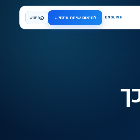
⌕
לתיאום שיחת מיפוי
←
ENGLISH
חיפוש
V ו-No-Code: כך