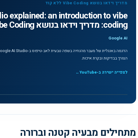
מדריך וידאו בנושא Vibe Coding ללא קוד
io explained: an introduction to vibe
coding: מדריך וידאו בנושא Vibe Coding ללא קוד
Google AI
הצורך בבדיקות ובקרת איכות.
לצפייה ישירה ב-YouTube
←
לצפייה בסרטון
▶
Google AI Studio explained: an introduction to vibe coding: מדריך וידאו בנושא Vibe Coding ללא קוד - Google AI
מתחילים מבעיה קטנה וברורה