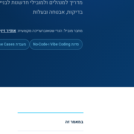
בדיקות, אבטחה ובעלות
מחבר מוביל:
הנרי שטאובר
עריכה מקצועית:
אופיר זיו
יו
סדנת Vibe Coding ו-No-Code
מעבדת Use Cases ארגונית
במאמר זה