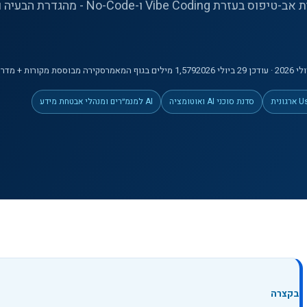
מדריך למנהלים ולמובילי חדשנות לבניית אב-טיפוס בעזרת Vibe Coding ו-No-Code - מה
לי 2026
· עודכן 29 ביולי 2026
1,579
מילים
בגוף המאמר
סקירה מבוססת מקורות + מדרי
סדנת סוכני AI ואוטומציה
AI למנמ״רים ומנהלי אבטחת מידע
בקצרה