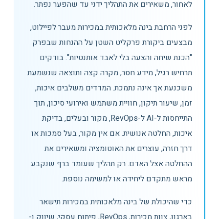
לאחור, משאירים את התהליך ידני עד שהפער נפתר.
לפני הרחבת בינה מלאכותית במכירות מעבר לפיילוט,
מבצעים ביקורת פרקליט השטן על ההנחות שבפרק
"הכנת שיחה והצעה בלי לאבד אותנטיות". בודקים
תרחיש רגיל, מידע חסר, מקרה קצה ותוצאה שנשמעת
משכנעת אך אינה נתמכת. המדדים משלבים איכות,
זמן, שיעור תיקון, חוויית משתמש ואירועי סיכון, תוך
התייחסות ל-AI ל-RevOps, מקור ובעלים, בדיקת
איכות, החלטה אנושית. אם אין מקור, בעל סמכות או
דרך חזרה, עוצרים את האוטומציה ומשאירים את
ההחלטה אצל האדם. רק תהליך שעומד ברף שנקבע
מראש מתקדם ליחידה או למשימה נוספת.
כדי שהיכולת של בינה מלאכותית במכירות תישאר
בארגון, צוות מכירות, RevOps, פיתוח עסקי, שיווק ו-