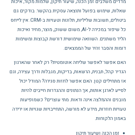
מדדים משלבים זמן הכנה, שיעור תיקון, שלמות מקור, איכות
שאלות, שימוש בפועל ותוצאה עסקית בהקשר. בודקים גם
ביטולים, תשובות שליליות, תלונות וטעויות ב-CRM. אין לייחס
כל שיפור במכירה ל-AI, משום ששוק, מוצר, מחיר ואיכות
הליד משתנים. השוואה שימושית דורשת קבוצות ומשימות
דומות והסבר זהיר של הממצאים.
האם אפשר לאפשר שליחה אוטומטית? רק לאחר שהארגון
הגדיר קהל, תבנית, הרשאות, בדיקות, מגבלות ודרך עצירה, וגם
אז מתחילים קטן. האם אפשר לחזות סגירה? המודל יכול
לסייע לארגן אותות, אך הנתונים וההגדרות חייבים להיות
מובנים וההמלצה אינה ודאות. מתי עוצרים? כשמופיעות
טעויות חוזרות, מידע לא מורשה, התחייבויות שגויות או ירידה
באמון הלקוחות.
זמן הכנה ושיעור תיקון