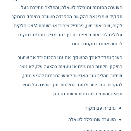
השערה מסומנת ומובילה לשאלה; והמלצה מחייבת בעל
תפקיד שמבין את ההקשר. ההפרדה חשובה במיוחד במחקר
לקוח, שבו אתר ישן, פרופיל ציבורי או רשומת CRM חלקית
עלולים להיראות ודאיים. תדריך טוב מציג חוסרים במקום
לכסות אותם בטקסט בטוח.
הערך נמדד לאורך המשפך. אם זמן ההכנה ירד אך שיעור
התיקון, תלונות הנמענים או טעויות בהצעה עלו, לא נוצר
שיפור. תהליך טוב מאפשר לאיש המכירות להגיע מוכן,
להקשיב טוב יותר ולתעד החלטות, תוך שמירה על מחיר,
תנאים והתחייבויות תחת אישור מוסמך.
עובדה עם מקור
השערה שמובילה לשאלה