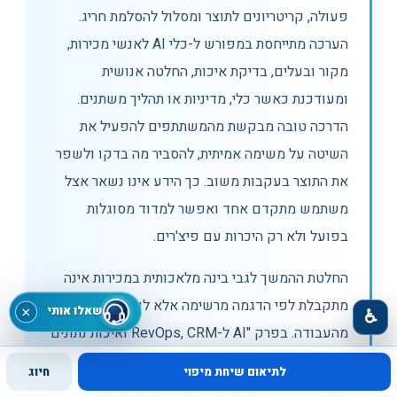
פעולה, קריטריונים לתוצר ומסלול להסלמת חריג.
הערכה מתייחסת במפורש ל-כלי AI לאנשי מכירות,
מקור ובעלים, בדיקת איכות, החלטה אנושית
ומעודכנת כאשר כלי, מדיניות או תהליך משתנים.
הדרכה טובה מבקשת מהמשתתפים להפעיל את
השיטה על משימה אמיתית, להסביר מה בדקו ולשפר
את התוצר בעקבות משוב. כך הידע אינו נשאר אצל
משתמש מתקדם אחד ואפשר למדוד מסוגלות
בפועל ולא רק היכרות עם פיצ'רים.
החלטת ההמשך לגבי בינה מלאכותית במכירות אינה
מתקבלת לפי הדגמה מרשימה אלא לפי ראיות
שאלו אותי
×
♿
מהעבודה. בפרק "AI ל-RevOps, CRM ואיכות נתונים"
קובעים מראש תוצאה רצויה, מדגם מייצג ורף קבלה
לתיאום שיחת מיפוי
חיוג
עבור כלי AI לאנשי מכירות, מקור ובעלים, בדיקת