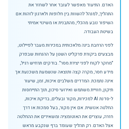
האדם. התיעוד מאפשר לעובד אחר לשחזר את
התהליך, למנהל להשוות בין חלופות ולארגון לזהות אם
השיפור נובע מהכלי, מהתבנית או משינוי אמיתי
בשיטת העבודה.
לפני הרחבת בינה מלאכותית במכירות מעבר לפיילוט,
מבצעים ביקורת פרקליט השטן על ההנחות שבפרק
"מחקר לקוח לפני יצירת מסר". בודקים תרחיש רגיל,
מידע חסר, מקרה קצה ותוצאה שנשמעת משכנעת אך
אינה נתמכת. המדדים משלבים איכות, זמן, שיעור
תיקון, חוויית משתמש ואירועי סיכון, תוך התייחסות
ל-סדנת AI למכירות, מקור ובעלים, בדיקת איכות,
החלטה אנושית. אם אין מקור, בעל סמכות או דרך
חזרה, עוצרים את האוטומציה ומשאירים את ההחלטה
אצל האדם. רק תהליך שעומד ברף שנקבע מראש