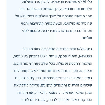
כלי AI לאנשי מכירות יכולים להכין סדר שאלות,
חלופות וטיוטת הצעה, אך השיחה נשארת אנושית.
מסר מותאם מתבסס על צורך שהלקוח ביטא ולא על
פרופיל מניפולטיבי. הצעת מחיר, התחייבות ותנאי
מסחרי נבדקים במערכת ובידי בעל סמכות לפני
שליחה.
בינה מלאכותית במכירות מחייב את צוות מכירות,
RevOps, פיתוח עסקי, שיווק ו-CS להבחין בין טיוטה,
המלצה, החלטה ופעולה. בכל שלב נשמר מקור קובע,
מצוין מה חסר ומוגדר אדם שמוסמך לאשר. מתחילים
במידע מאושר ובהרשאת מינימום, בודקים תרחישים
שכיחים וחריגים ומתעדים תיקונים. מדידה כוללת את
הזמן המלא ואת איכות התוצאה, ולא רק את מהירות
ההפקה. כאשר אין דרך לבדוק, להסביר או לחזור