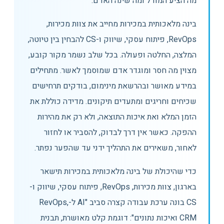
מה הציע המודל ומה שינה האדם.
בינה מלאכותית במכירות מחייב את צוות מכירות,
RevOps, פיתוח עסקי, שיווק ו-CS להבחין בין טיוטה,
המלצה, החלטה ופעולה. בכל שלב נשמר מקור קובע,
מצוין מה חסר ומוגדר אדם שמוסמך לאשר. מתחילים
במידע מאושר ובהרשאת מינימום, בודקים תרחישים
שכיחים וחריגים ומתעדים תיקונים. מדידה כוללת את
הזמן המלא ואת איכות התוצאה, ולא רק את מהירות
ההפקה. כאשר אין דרך לבדוק, להסביר או לחזור
לאחור, משאירים את התהליך ידני עד שהפער נפתר.
כדי שהיכולת של בינה מלאכותית במכירות תישאר
בארגון, צוות מכירות, RevOps, פיתוח עסקי, שיווק ו-
CS בונה ערכת עבודה קצרה סביב "AI ל-RevOps,
CRM ואיכות נתונים": דוגמת קלט מאושרת, תבנית