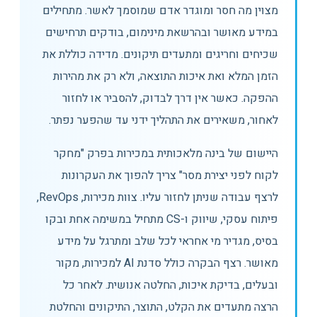
מצוין מה חסר ומוגדר אדם שמוסמך לאשר. מתחילים
במידע מאושר ובהרשאת מינימום, בודקים תרחישים
שכיחים וחריגים ומתעדים תיקונים. מדידה כוללת את
הזמן המלא ואת איכות התוצאה, ולא רק את מהירות
ההפקה. כאשר אין דרך לבדוק, להסביר או לחזור
לאחור, משאירים את התהליך ידני עד שהפער נפתר.
היישום של בינה מלאכותית במכירות בפרק "מחקר
לקוח לפני יצירת מסר" צריך להפוך את העקרונות
לרצף עבודה שניתן לחזור עליו. צוות מכירות, RevOps,
פיתוח עסקי, שיווק ו-CS מתחיל במשימה אחת ובקו
בסיס, מגדיר מי אחראי לכל שלב ומתרגל על מידע
מאושר. רצף הבקרה כולל סדנת AI למכירות, מקור
ובעלים, בדיקת איכות, החלטה אנושית. לאחר כל
הרצה מתעדים את הקלט, התוצר, התיקונים והחלטת