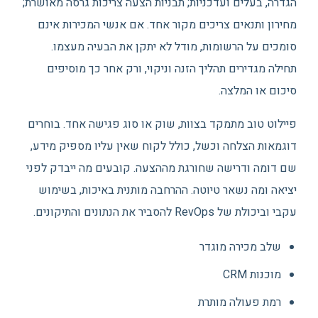
הגדרה, בעלים ועדכניות; תבניות הצעה צריכות גרסה מאושרת;
מחירון ותנאים צריכים מקור אחד. אם אנשי המכירות אינם
סומכים על הרשומות, מודל לא יתקן את הבעיה מעצמו.
תחילה מגדירים תהליך הזנה וניקוי, ורק אחר כך מוסיפים
סיכום או המלצה.
פיילוט טוב מתמקד בצוות, שוק או סוג פגישה אחד. בוחרים
דוגמאות הצלחה וכשל, כולל לקוח שאין עליו מספיק מידע,
שם דומה ודרישה שחורגת מההצעה. קובעים מה ייבדק לפני
יציאה ומה נשאר טיוטה. ההרחבה מותנית באיכות, בשימוש
עקבי וביכולת של RevOps להסביר את הנתונים והתיקונים.
שלב מכירה מוגדר
מוכנות CRM
רמת פעולה מותרת