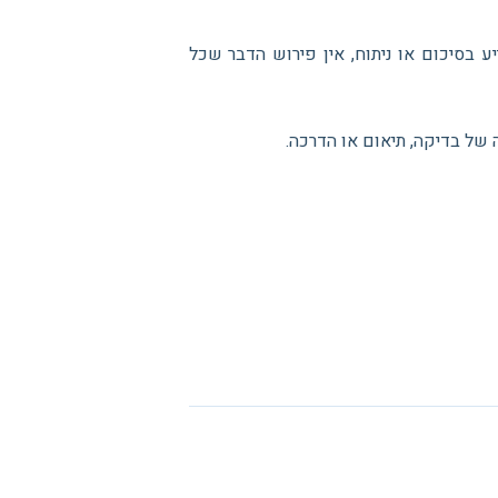
 משימות, קשרים, שיקול דעת, ידע ואחריות. אם AI מסייע בסיכום או ניתוח, אין פירוש הדבר שכל
של בדיקה, תיאום או הדרכה.