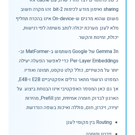
כ-3B פרמטרים לצד מודל שרת, עם KV-cache
sharing ואימון מודע לכימות 2-bit. זהו מקרה חשוב
משום שהוא מדגים ש-On-device אינו בהכרח תחליף
מלא לענן. מערכת יכולה לנתב משימה לפי רגישות,
יכולת, זמינות והקשר.
Gemma 3n של Google משתמש ב-MatFormer וב-
Per-Layer Embeddings כדי לאפשר הפעלה יעילה
יותר על מכשירים, כולל קלט טקסט, תמונה ואודיו.
המפרט הרשמי מתאר גדלים אפקטיביים E2B ו-E4B,
אך גם כאן המספר האפקטיבי אינו הבטחת ביצוע. על
הארגון לבדוק חומרה אמיתית, זמן Prefill, מהירות
יצירה, זיכרון, חום, סוללה ואיכות בשפה הנדרשת.
Routing בין מקומי לענן
זיכרון וחומרה