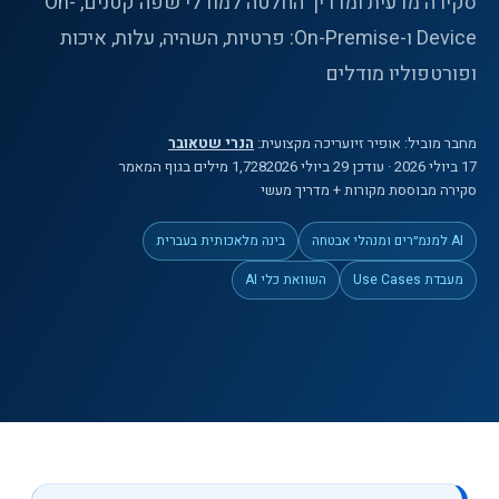
סקירה מדעית ומדריך החלטה למודלי שפה קטנים, On-
Device ו-On-Premise: פרטיות, השהיה, עלות, איכות
ופורטפוליו מודלים
מחבר מוביל:
אופיר זיו
עריכה מקצועית:
הנרי שטאובר
17 ביולי 2026
· עודכן 29 ביולי 2026
1,728
מילים
בגוף המאמר
סקירה מבוססת מקורות + מדריך מעשי
AI למנמ״רים ומנהלי אבטחה
בינה מלאכותית בעברית
מעבדת Use Cases
השוואת כלי AI