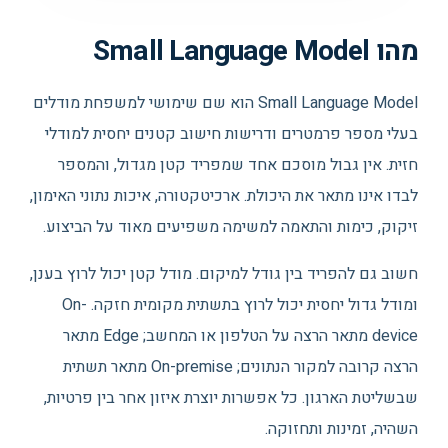
מהו Small Language Model
Small Language Model הוא שם שימושי למשפחת מודלים
בעלי מספר פרמטרים ודרישות חישוב קטנים יחסית למודלי
חזית. אין גבול מוסכם אחד שמפריד קטן מגדול, והמספר
לבדו אינו מתאר את היכולת. ארכיטקטורה, איכות נתוני האימון,
זיקוק, כימות והתאמה למשימה משפיעים מאוד על הביצוע.
חשוב גם להפריד בין גודל למיקום. מודל קטן יכול לרוץ בענן,
ומודל גדול יחסית יכול לרוץ בתשתית מקומית חזקה. On-
device מתאר הרצה על הטלפון או המחשב; Edge מתאר
הרצה קרובה למקור הנתונים; On-premise מתאר תשתית
שבשליטת הארגון. כל אפשרות יוצרת איזון אחר בין פרטיות,
השהיה, זמינות ותחזוקה.