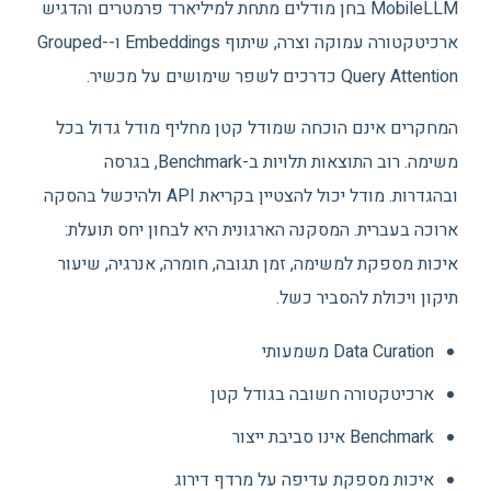
MobileLLM בחן מודלים מתחת למיליארד פרמטרים והדגיש
ארכיטקטורה עמוקה וצרה, שיתוף Embeddings ו-Grouped-
Query Attention כדרכים לשפר שימושים על מכשיר.
המחקרים אינם הוכחה שמודל קטן מחליף מודל גדול בכל
משימה. רוב התוצאות תלויות ב-Benchmark, בגרסה
ובהגדרות. מודל יכול להצטיין בקריאת API ולהיכשל בהסקה
ארוכה בעברית. המסקנה הארגונית היא לבחון יחס תועלת:
איכות מספקת למשימה, זמן תגובה, חומרה, אנרגיה, שיעור
תיקון ויכולת להסביר כשל.
Data Curation משמעותי
ארכיטקטורה חשובה בגודל קטן
Benchmark אינו סביבת ייצור
איכות מספקת עדיפה על מרדף דירוג