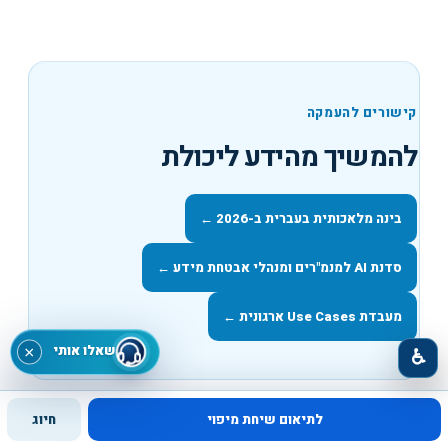
קישורים להעמקה
להמשיך מהידע ליכולת
בינה מלאכותית בעברית ב-2026
←
סדנת AI למנמ"רים ומנהלי אבטחת מידע
←
מעבדת Use Cases ארגונית
←
שאלו אותי
×
♿
לתיאום שיחת מיפוי
חיוג