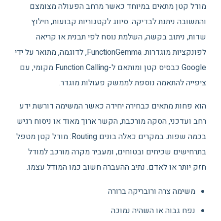
מודל קטן מתאים במיוחד כאשר מרחב הפעולה מצומצם
והתשובה ניתנת לבדיקה: סיווג לקטגוריות קבועות, חילוץ
שדות, ניתוב בקשה, השלמת נוסח לפי תבנית או קריאה
לפונקציות מוגדרות. FunctionGemma, לדוגמה, מתואר על ידי
Google כבסיס קטן ומותאם ל-Function Calling מקומי, עם
ציפייה להתאמה נוספת לממשק פעולות מוגדר.
הוא פחות מתאים כבחירה יחידה כאשר המשימה דורשת ידע
רחב ועדכני, הסקה מורכבת, הקשר ארוך מאוד או ניסוח רגיש
בכמה שפות. במקרים כאלה בונים Routing: מודל קטן מטפל
בתרחישים שכיחים ובטוחים, ומעביר מקרה מורכב למודל
חזק יותר או לאדם. נתיב ההעברה חשוב כמו המודל עצמו.
משימה צרה ורובריקה ברורה
נפח גבוה או השהיה נמוכה