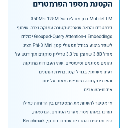
הקטנת מספר הפרמטרים
MobileLLM בחן מודלים של 125M ו-350M
פרמטרים והראה שארכיטקטורה עמוקה וצרה, שיתוף
Embeddings ו-Grouped-Query Attention יכולים
לשפר ביצוע בגודל תפעולי קטן. Phi-3 Mini הציג
מודל 3.8B שאומן על 3.3 טריליון טוקנים תוך דגש על
נתונים מסוננים וסינתטיים. שתי העבודות מחזקות
רעיון משותף: בגודל קטן, בחירת הנתונים
והארכיטקטורה משפיעה מאוד על יחס
איכות-משאבים.
אי אפשר להשוות את המספרים בין הדוחות כאילו
נערכו באותו ניסוי. מערכי הנתונים, הגרסאות,
הפרומפטים והמדדים שונים. בנוסף, Benchmark