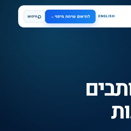
⌕
לתיאום שיחת מיפוי
←
ENGLISH
חיפוש
ך כותבים
ת