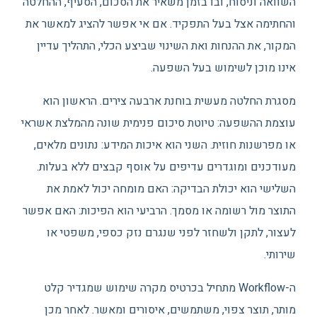
השוואה וניסוח, ובו בזמן משאיר את הסכום, הסעיף, ההחלטה
והחתימה אצל בעל התפקיד. אם אי אפשר להציג למאשר את
המקור, את ההנחות ואת השינוי שביצע הכלי, התהליך עדיין
אינו מוכן לשימוש בעל השפעה.
מסגרת החלטה מעשית בוחנת ארבעה צירים. הראשון הוא
עוצמת ההשפעה: טיוטת סיכום פנימית שונה מהמלצת אשראי
או מפרשנות חוזית. השני הוא איכות המידע: נתונים מלאים,
מעודכנים ומוגדרים עדיפים על אוסף קבצים ללא בעלות.
השלישי הוא יכולת הבדיקה: האם מומחה יכול לאמת את
התוצר מול רשומה או מסמך. הרביעי הוא הפיכות: האם אפשר
לעצור, לתקן ולשחזר לפני שנגרם נזק כספי, משפטי או
שירותי.
ה-Workflow מתחיל בכרטיס מקרה שימוש שמגדיר קלט
מותר, תוצר צפוי, משתמשים, איסורים ומאשר. לאחר מכן