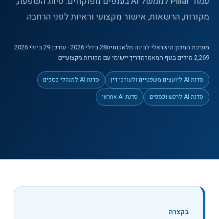
עמוד Pillar לממשל AI בענפים מפוקחים: סיווג השפעה,
מקורות, הרשאות, אישור מקצועי וראיות לפני הרחבה
מערכת המכון הישראלי לבינה מלאכותית
28 ביולי 2026
· עודכן 29 ביולי 2026
2,269
מילים
בגוף המאמר
מדריך יישומי עם מקורות מקצועיים
סדנת AI ליועצים משפטיים ולעורכי דין
סדנת AI למנהלי כספים
סדנת AI לרכש וכספים
סדנת AI אחראי
בקצרה