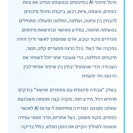
ניהול סיכוני AI בפיננסים ובמשפט מחייב את צוות
כספים, משפט, ציות, רכש, ביקורת וניהול סיכונים
להבחין בין טיוטה, המלצה, החלטה ופעולה. מתחילים
במשימה תחומה, במידע מאושר ובהרשאת מינימום.
מגדירים מקור קובע, אדם שמוסמך לאשר ודרך חזרה
במקרה של כשל. בכל הרצה מתעדים קלט, תוצר,
תיקונים והחלטה, כדי שעובד אחר יוכל לשחזר את
העבודה וכדי שהמנהל יבחין בין שיפור אמיתי לבין
הדגמה חד-פעמית.
בשלב "עבודה פיננסית עם מספרים ואישור" בודקים
תרחיש רגיל, מידע חסר, מקרה קצה ותוצאה משכנעת
שאינה נתמכת. המדידה מתייחסת ל-סדנת AI לאנשי
כספים, מקור מוסמך, בעל אחריות, מדד ותנאי עצירה
ומשווה לתהליך הקיים את הזמן המלא, כולל בדיקה