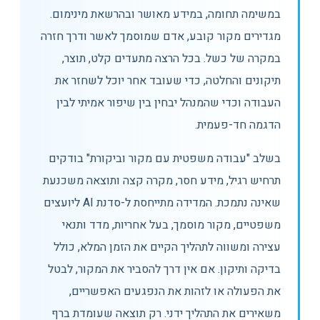
במשימה תחומה, במידע מאושר ובהרשאת מינימום.
מגדירים מקור קובע, אדם שמוסמך לאשר ודרך חזרה
במקרה של כשל. בכל הרצה מתעדים קלט, תוצר,
תיקונים והחלטה, כדי שעובד אחר יוכל לשחזר את
העבודה וכדי שהמנהל יבחין בין שיפור אמיתי לבין
הדגמה חד-פעמית.
בשלב "עבודה משפטית עם מקור וביקורת" בודקים
תרחיש רגיל, מידע חסר, מקרה קצה ותוצאה משכנעת
שאינה נתמכת. המדידה מתייחסת ל-סדנת AI ליועצים
משפטיים, מקור מוסמך, בעל אחריות, מדד ותנאי
עצירה ומשווה לתהליך הקיים את הזמן המלא, כולל
בדיקה ותיקון. אם אין דרך להסביר את המקור, לבטל
את הפעולה או לזהות את הנפגעים האפשריים,
משאירים את התהליך ידני. רק תוצאה שעומדת ברף