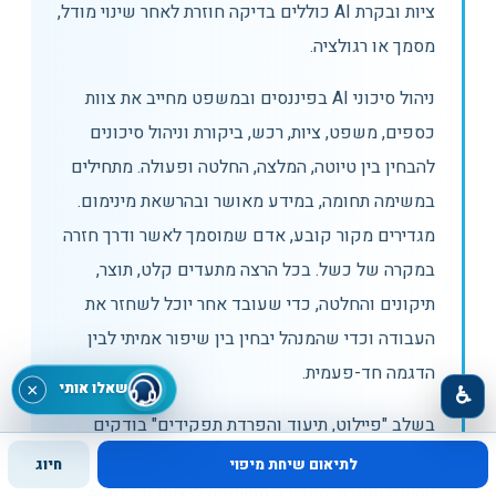
ציות ובקרת AI כוללים בדיקה חוזרת לאחר שינוי מודל,
מסמך או רגולציה.
ניהול סיכוני AI בפיננסים ובמשפט מחייב את צוות
כספים, משפט, ציות, רכש, ביקורת וניהול סיכונים
להבחין בין טיוטה, המלצה, החלטה ופעולה. מתחילים
במשימה תחומה, במידע מאושר ובהרשאת מינימום.
מגדירים מקור קובע, אדם שמוסמך לאשר ודרך חזרה
במקרה של כשל. בכל הרצה מתעדים קלט, תוצר,
תיקונים והחלטה, כדי שעובד אחר יוכל לשחזר את
העבודה וכדי שהמנהל יבחין בין שיפור אמיתי לבין
הדגמה חד-פעמית.
שאלו אותי
×
♿
בשלב "פיילוט, תיעוד והפרדת תפקידים" בודקים
תרחיש רגיל, מידע חסר, מקרה קצה ותוצאה משכנעת
לתיאום שיחת מיפוי
חיוג
שאינה נתמכת. המדידה מתייחסת ל-ציות ובקרת AI,