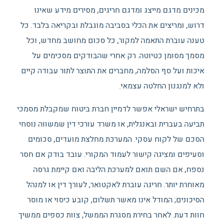
מכינים מדגם מייצג ומדגם חריגים, מסירים מידע שאינו
דרוש, ומריצים את הכלי בסביבה מוגבלת ובקריאה בלבד. כל
טענה עוברת התאמה למקור, כל סכום מחושב מחדש, וכל
מסמך מסומן כטיוטה. רק אחרי שהבודקים מסכימים על
איכות ועל סף הסלמה, מחברים את התוצר לתור עבודה קיים
ולא למנגנון החלטה עצמאי.
בתרחיש ישראלי אפשר לדמיין חברת ביטוח שמקבלת מסמכי
תביעה בעברית ובאנגלית, או משרד עורכי דין שמשווה נוסחי
הסכם של לקוח עסקי. המערכת מחלצת מועדים, סכומים
וסעיפים ומציגה קישור לעמוד המקורי. עובד בודק אם חסר
נספח, אם השם תואם למערכת הליבה ואם קיימת גרסה
מאוחרת יותר. חריגה עוברת לאקטואר, לעורך דין או למנהל
הסיכונים; המודל אינו מאשר תשלום, קובע כיסוי או מוסר
חוות דעת. לאחר בחירת מסגרת הממשל, צוות כספים ממשיך