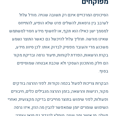
מפוקחים
הסיכונים המרכזיים אינם רק תשובה שגויה. מודל עלול
לערבב בין גרסאות, להשלים פרט שלא הופיע, להתייחס
למסמך ישן כאילו הוא תקף, או לחשוף מידע חסוי למשתמש
שאינו מורשה. תהליך עלול להיכשל גם כאשר התוצר נשמע
משכנע מדי והעובד מפסיק לבדוק אותו. לכן סיווג מידע,
בקרת הרשאות, הפרדת לקוחות, תיעוד גרסה ובדיקת מקור
הם חלק מהתכנון העסקי ולא שכבת אבטחה שמוסיפים
בסוף.
הבקרות צריכות לפעול בכמה נקודות. לפני ההרצה בודקים
מקור, רגישות והרשאה; בזמן ההרצה מגבילים כלים, חיבורים
ופעולות; לפני שימוש בתוצר מחייבים בדיקה מקצועית; ואחרי
השימוש שומרים יומן שמאפשר להבין מה הוזן, איזו גרסה
פעלה, מי אישר ומה שונה. מומלץ להגדיר גם תנאי עצירה: