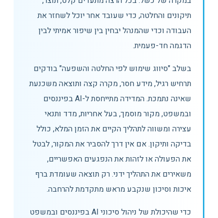
במקרה של כשל. בכל הרצה מתעדים קלט, תוצר,
תיקונים והחלטה, כדי שעובד אחר יוכל לשחזר את
העבודה וכדי שהמנהל יבחין בין שיפור אמיתי לבין
הדגמה חד-פעמית.
בשלב "סיווג שימוש לפי החלטה והשפעה" בודקים
תרחיש רגיל, מידע חסר, מקרה קצה ותוצאה משכנעת
שאינה נתמכת. המדידה מתייחסת ל-AI בפיננסים
ובמשפט, מקור מוסמך, בעל אחריות, מדד ותנאי
עצירה ומשווה לתהליך הקיים את הזמן המלא, כולל
בדיקה ותיקון. אם אין דרך להסביר את המקור, לבטל
את הפעולה או לזהות את הנפגעים האפשריים,
משאירים את התהליך ידני. רק תוצאה שעומדת ברף
איכות וסיכון שנקבע מראש מתקדמת להרחבה.
כדי שהיכולת של ניהול סיכוני AI בפיננסים ובמשפט