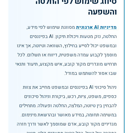
סיווג שימוש לפי החלטה
והשפעה
מדיניות AI ארגונית
מסווגת שימוש לפי מידע,
החלטה, נזק מטעות ויכולת תיקון. AI בפיננסים
ובמשפט יכול לסייע בחילוץ, השוואה וטיוטה, אך אינו
מוסמך לקבוע עמדה משפטית, דיווח או תשלום. לכל
תרחיש מוגדרים מקור קובע, איש מקצוע, תיעוד ותנאי
שבו אסור להשתמש במודל.
ניהול סיכוני AI בפיננסים ובמשפט מחייב את צוות
כספים, משפט, ציות, רכש, ביקורת וניהול סיכונים
להבחין בין טיוטה, המלצה, החלטה ופעולה. מתחילים
במשימה תחומה, במידע מאושר ובהרשאת מינימום.
מגדירים מקור קובע, אדם שמוסמך לאשר ודרך חזרה