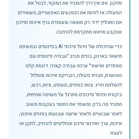
ותיקון. אם אין דרך להסביר את המקור, לבטל את
הפעולה או לזהות את הנפגעים האפשריים, משאירים
את התהליך ידני. רק תוצאה שעומדת ברף איכות וסיכון
שנקבע מראש מתקדמת להרחבה.
כדי שהיכולת של ניהול סיכוני AI בפיננסים ובמשפט
תישאר בארגון, בונים סביב "עבודה פיננסית עם
מספרים ואישור" ערכת עבודה קצרה: דוגמת קלט
מאושרת, תבנית פעולה, רובריקת איכות ומסלול
להסלמת חריג. צוות כספים, משפט, ציות, רכש,
ביקורת וניהול סיכונים מתרגל על משימה אמיתית,
מסביר מה בדק ומשפר את התוצר בעקבות משוב.
לאחר שבועיים ולאחר שישה שבועות בוחנים אימוץ,
איכות, ערך ואירועי סיכון ומחליטים להרחיב, לתקן או
לעצור.