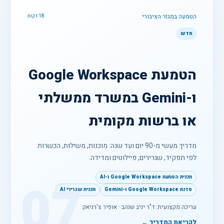
הטמעה במגזר הציבורי
18 דקות
חדש
הטמעת Google Workspace
ו-Gemini במשרד ממשלתי
או ברשות מקומית
מדריך מעשי מ-90 יום ועד שנה: מוכנות, משילות, הכשרות
לפי תפקיד, שגרירים, פיילוטים ומדידה.
תכנית הטמעת Google Workspace ו-AI
07
סדנת Google Workspace ו-Gemini
תכנית שגרירי AI
עריכה מקצועית: ד"ר יניב שנהב · אופיר צ'רניאק
לקריאת המדריך ←