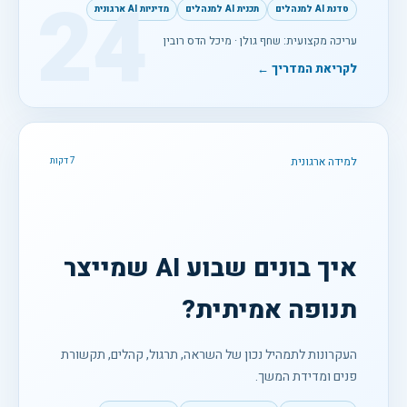
24
סדנת AI למנהלים
תכנית AI למנהלים
מדיניות AI ארגונית
עריכה מקצועית: שחף גולן · מיכל הדס רובין
לקריאת המדריך ←
למידה ארגונית
7 דקות
איך בונים שבוע AI שמייצר
תנופה אמיתית?
העקרונות לתמהיל נכון של השראה, תרגול, קהלים, תקשורת
פנים ומדידת המשך.