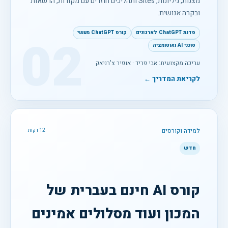
מצגות, גיליונות, Sites ותהליכים חוזרים עם מקורות, הרשאות
ובקרה אנושית.
סדנת ChatGPT לארגונים
קורס ChatGPT מעשי
02
סוכני AI ואוטומציה
עריכה מקצועית: אבי פריד · אופיר צ'רניאק
לקריאת המדריך ←
למידה וקורסים
12 דקות
חדש
קורס AI חינם בעברית של
המכון ועוד מסלולים אמינים