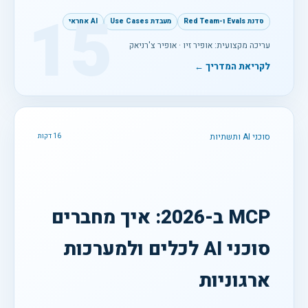
15
סדנת Evals ו-Red Team
מעבדת Use Cases
AI אחראי
עריכה מקצועית: אופיר זיו · אופיר צ'רניאק
לקריאת המדריך ←
סוכני AI ותשתיות
16 דקות
MCP ב-2026: איך מחברים
סוכני AI לכלים ולמערכות
ארגוניות