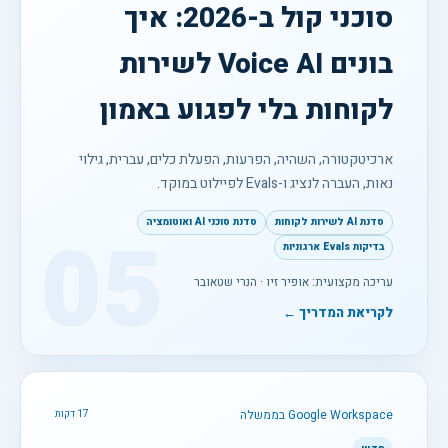
סוכני קול ב-2026: איך
בונים Voice AI לשירות
לקוחות בלי לפגוע באמון
ארכיטקטורה, השהיה, הפרעות, הפעלת כלים, עברית, גילוי
נאות, העברה לנציג ו-Evals לפיילוט במוקד.
סדנת AI לשירות לקוחות
סדנת סוכני AI ואוטומציה
05
בדיקות Evals ארגוניות
עריכה מקצועית: אופיר זיו · הנרי שטאובר
לקריאת המדריך ←
Google Workspace בממשלה
17 דקות