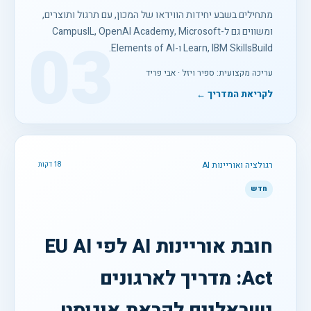
מתחילים בשבע יחידות הווידאו של המכון, עם תרגול ותוצרים,
ומשווים גם ל-CampusIL, OpenAI Academy, Microsoft
03
Learn, IBM SkillsBuild ו-Elements of AI.
עריכה מקצועית: ספיר ויזל · אבי פריד
לקריאת המדריך ←
רגולציה ואוריינות AI
18 דקות
חדש
חובת אוריינות AI לפי EU AI
Act: מדריך לארגונים
ישראליים לקראת אוגוסט