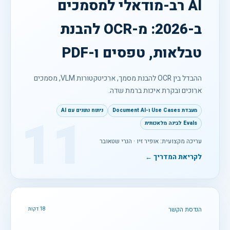
AI רב-מודאלי למסמכים
ב-2026: מ-OCR להבנת
טבלאות, טפסים ו-PDF
ההבדל בין OCR להבנת מסמך, ארכיטקטורות VLM, מסמכים
ארוכים ובקרת איכות ברמת שדה.
מעבדת Use Cases ו-Document AI
ניתוח נתונים עם AI
11
Evals לבינה מלאכותית
עריכה מקצועית: אופיר זיו · הנרי שטאובר
לקריאת המדריך ←
הנדסת הקשר
18 דקות