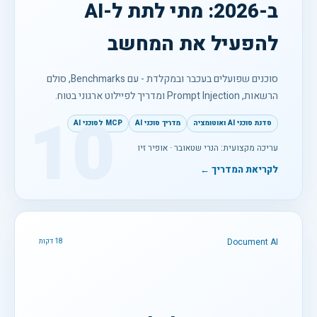
ב-2026: מתי לתת ל-AI
להפעיל את המחשב
סוכנים שפועלים בעכבר ובמקלדת - עם Benchmarks, סולם
הרשאות, Prompt Injection ומדריך לפיילוט ארגוני בטוח.
10
סדנת סוכני AI ואוטומציה
מדריך סוכני AI
MCP לסוכני AI
עריכה מקצועית: הנרי שטאובר · אופיר זיו
לקריאת המדריך ←
Document AI
18 דקות