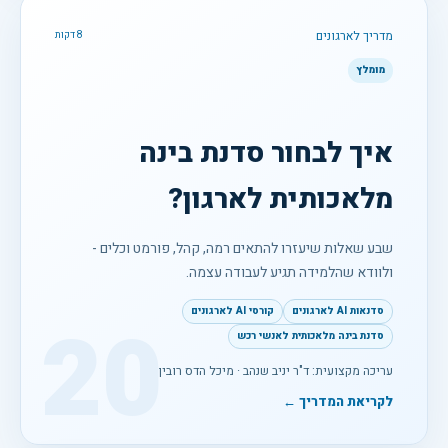
מדריך לארגונים
8 דקות
מומלץ
איך לבחור סדנת בינה
מלאכותית לארגון?
שבע שאלות שיעזרו להתאים רמה, קהל, פורמט וכלים -
ולוודא שהלמידה תגיע לעבודה עצמה.
סדנאות AI לארגונים
קורסי AI לארגונים
20
סדנת בינה מלאכותית לאנשי רכש
עריכה מקצועית: ד"ר יניב שנהב · מיכל הדס רובין
לקריאת המדריך ←