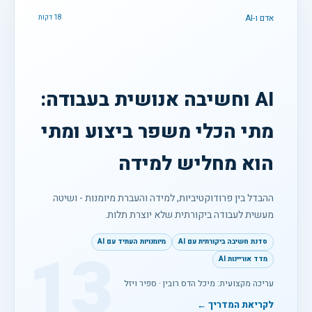
אדם ו-AI
18 דקות
AI וחשיבה אנושית בעבודה:
מתי הכלי משפר ביצוע ומתי
הוא מחליש למידה
ההבדל בין פרודוקטיביות, למידה והעברת מיומנות - ושיטה
מעשית לעבודה ביקורתית שלא יוצרת תלות.
סדנת חשיבה ביקורתית עם AI
מיומנויות העתיד עם AI
13
מדד אוריינות AI
עריכה מקצועית: מיכל הדס רובין · ספיר ויזל
לקריאת המדריך ←