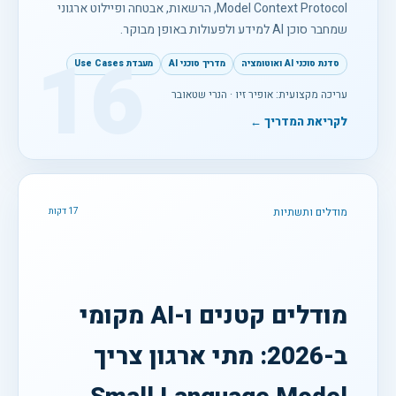
Model Context Protocol, הרשאות, אבטחה ופיילוט ארגוני
שמחבר סוכן AI למידע ולפעולות באופן מבוקר.
16
סדנת סוכני AI ואוטומציה
מדריך סוכני AI
מעבדת Use Cases
עריכה מקצועית: אופיר זיו · הנרי שטאובר
לקריאת המדריך ←
מודלים ותשתיות
17 דקות
מודלים קטנים ו-AI מקומי
ב-2026: מתי ארגון צריך