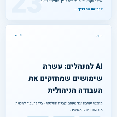
23
עריכה מקצועית: מיכל הדס רובין · אופיר צ'רניאק
לקריאת המדריך ←
ניהול
8 דקות
AI למנהלים: עשרה
שימושים שמחזקים את
העבודה הניהולית
מהכנת ישיבה ועד משוב וקבלת החלטות - בלי להעביר למכונה
את האחריות האנושית.