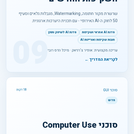
שרשרת מקור חתומה, Watermarking, מגבלות גלאים וסעיף
50 לחוק ה-AI האירופי - עם תכנית היערכות ארגונית.
סדנת AI אחראי ושקיפות
סדנת AI לשיווק ותוכן
09
חובות שקיפות ואוריינות AI
עריכה מקצועית: אופיר צ'רניאק · מיכל הדס רובין
לקריאת המדריך ←
סוכני GUI
18 דקות
חדש
סוכני Computer Use