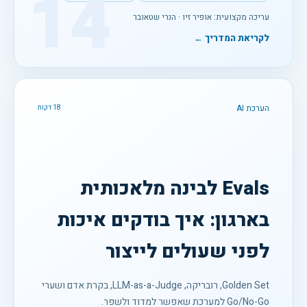
14
עריכה מקצועית: אופיר זיו · הנרי שטאובר
לקריאת המדריך ←
הערכת AI
18 דקות
Evals לבינה מלאכותית
בארגון: איך בודקים איכות
לפני שעולים לייצור
Golden Set, רובריקה, LLM-as-a-Judge, בקרת אדם ושערי
Go/No-Go למערכת שאפשר למדוד ולשפר.