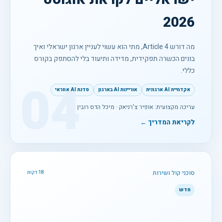
2026
מה דורש Article 4, מתי הוא עשוי לעניין ארגון ישראלי ואיך
בונים הכשרה תפקידית, מדידה ותיעוד בלי להסתפק בקורס
כללי.
04
אקדמיית AI ארגונית
אוריינות AI בארגון
סדנת AI אחראי
עריכה מקצועית: אופיר צ'רניאק · מיכל הדס רובין
לקריאת המדריך ←
סוכני קול ושירות
18 דקות
חדש