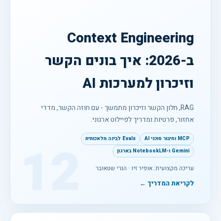
Context Engineering
ב-2026: איך בונים הקשר
וזיכרון למערכות AI
RAG, חלון הקשר וזיכרון מתמשך - עם חוזה הקשר, מדדי
אחזור, פרטיות ומדריך לפיילוט ארגוני.
MCP וחיבור סוכני AI
Evals לבינה מלאכותית
12
Gemini ו-NotebookLM בארגון
עריכה מקצועית: אופיר זיו · הנרי שטאובר
לקריאת המדריך ←