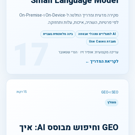
Small Language Model
סקירה מדעית ומדריך החלטה ל-On-Device ו-On-Premise
לפי פרטיות, השהיה, איכות, עלות ותחזוקה.
AI למנמ״רים ומנהלי אבטחה
בינה מלאכותית בעברית
17
מעבדת Use Cases
עריכה מקצועית: אופיר זיו · הנרי שטאובר
לקריאת המדריך ←
SEO ו-GEO
15 דקות
מומלץ
GEO וחיפוש מבוסס AI: איך