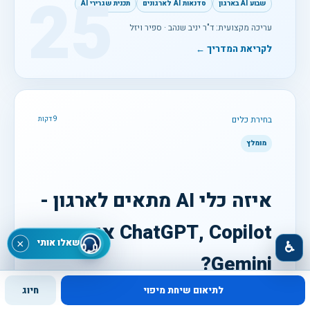
25
שבוע AI בארגון
סדנאות AI לארגונים
תכנית שגרירי AI
עריכה מקצועית: ד"ר יניב שנהב · ספיר ויזל
לקריאת המדריך ←
בחירת כלים
9 דקות
מומלץ
איזה כלי AI מתאים לארגון -
ChatGPT, Copilot או
שאלו אותי
×
♿
Gemini?
לתיאום שיחת מיפוי
חיוג
השוואה מעשית לפי סביבת עבודה, משימות, מידע, הרשאות