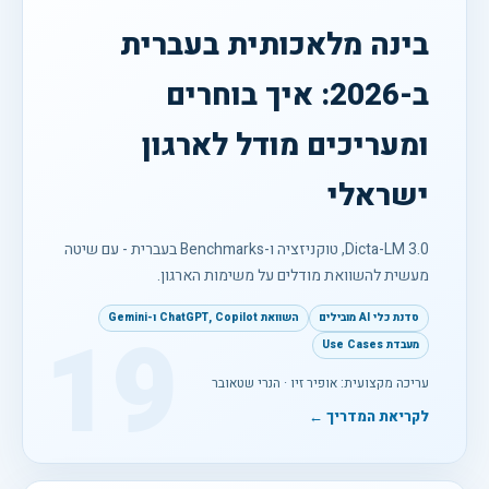
בינה מלאכותית בעברית
ב-2026: איך בוחרים
ומעריכים מודל לארגון
ישראלי
Dicta-LM 3.0, טוקניזציה ו-Benchmarks בעברית - עם שיטה
מעשית להשוואת מודלים על משימות הארגון.
סדנת כלי AI מובילים
השוואת ChatGPT, Copilot ו-Gemini
19
מעבדת Use Cases
עריכה מקצועית: אופיר זיו · הנרי שטאובר
לקריאת המדריך ←