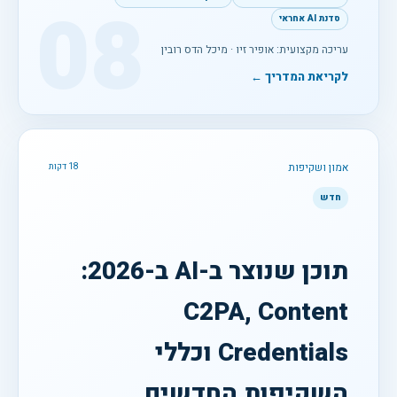
08
סדנת AI אחראי
עריכה מקצועית: אופיר זיו · מיכל הדס רובין
לקריאת המדריך ←
אמון ושקיפות
18 דקות
חדש
תוכן שנוצר ב-AI ב-2026:
C2PA, Content
Credentials וכללי
השקיפות החדשים