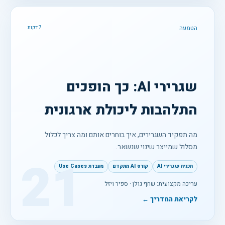
הטמעה
7 דקות
שגרירי AI: כך הופכים
התלהבות ליכולת ארגונית
מה תפקיד השגרירים, איך בוחרים אותם ומה צריך לכלול
מסלול שמייצר שינוי שנשאר.
21
תכנית שגרירי AI
קורס AI מתקדם
מעבדת Use Cases
עריכה מקצועית: שחף גולן · ספיר ויזל
לקריאת המדריך ←