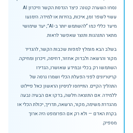
נסחו השערה קטנה: כיצד הנדסת הקשר וזיכרון AI
עשוי לשפר זמן, איכות, בהירות או למידה. הימנעו
מיעד כללי כמו “להשתמש יותר ב-AI”; יעד שימושי
מתאר התנהגות ותוצר שאפשר לראות.
בשלב הבא מומלץ למפות שכבות הקשר, להגדיר
מקור והרשאה ולבדוק אחזור, דחיסה, זיכרון ומחיקה.
השתמשו רק בכלי ובמידע שאושרו, הגדירו
קריטריונים לפני הפעלת הכלי ושמרו גרסה של
התהליך הקיים. התייחסו לניסיון הראשון כאל פיילוט
ללמידה. אם התוצאה חלשה, בדקו אם הבעיה נבעה
מהגדרת משימה, מקור, הרשאה, תדריך, יכולת הכלי או
בקרת האדם — ולא רק אם הפרומפט היה ארוך
מספיק.