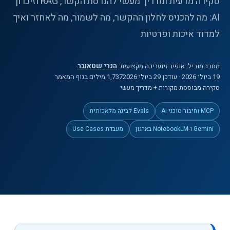
סקירה מדעית ומדריך מעשי להנדסת הקשר, RAG וזיכרון
AI: מה להכניס לחלון ההקשר, מה לשמור, מה לאחזר ואיך
למדוד איכות ופרטיות
מחבר מוביל:
אופיר זיו
עריכה מקצועית:
הנרי שטאובר
19 ביולי 2026
· עודכן 29 ביולי 2026
1,737
מילים
בגוף המאמר
סקירה מבוססת מקורות + מדריך מעשי
MCP וחיבור סוכני AI
Evals לבינה מלאכותית
Gemini ו-NotebookLM בארגון
מעבדת Use Cases