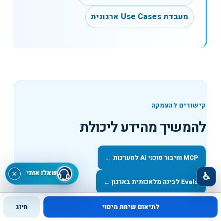
מעבדת Use Cases ארגונית
קישורים להעמקה
להמשיך מהידע ליכולת
MCP וחיבור סוכני AI למערכות
←
שאלו אותי
×
♿
Evals לבינה מלאכותית בארגון
←
Gemini ו-NotebookLM בארגון
←
לתיאום שיחת מיפוי
חיוג