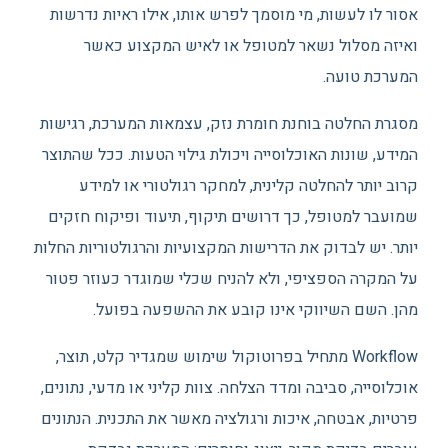
אסור לו לעשות, מי מוסמך לפרש אותו, אילו ראיות נדרשות
ואיזה מסלול נשאר למטופל או לאיש המקצוע כאשר
המערכת טועה.
מסגרת החלטה בוחנת חומרת נזק, עצמאות המערכת, רגישות
המידע, שונות האוכלוסייה ויכולת גילוי הטעות. ככל שהתוצר
קרוב יותר להחלטה קלינית, למחקר רגולטורי או למידע
שמועבר למטופל, כך דרושים תיקוף, תיעוד ופיקוח חזקים
יותר. יש לבדוק את הדרישות המקצועיות והרגולטוריות החלות
על המקרה הספציפי, ולא להניח שכלי שמוגדר כעוזר פטור
מהן. השם השיווקי אינו קובע את ההשפעה בפועל.
Workflow מתחיל בפרוטוקול שימוש שמגדיר קלט, תוצר,
אוכלוסייה, סביבה ומדד הצלחה. צוות קליני או מדעי, נתונים,
פרטיות, אבטחה, איכות ורגולציה מאשר את התכנית. הנתונים