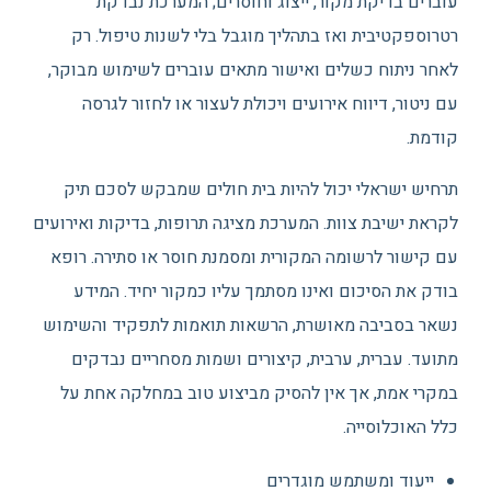
עוברים בדיקת מקור, ייצוג וחוסרים; המערכת נבדקת
רטרוספקטיבית ואז בתהליך מוגבל בלי לשנות טיפול. רק
לאחר ניתוח כשלים ואישור מתאים עוברים לשימוש מבוקר,
עם ניטור, דיווח אירועים ויכולת לעצור או לחזור לגרסה
קודמת.
תרחיש ישראלי יכול להיות בית חולים שמבקש לסכם תיק
לקראת ישיבת צוות. המערכת מציגה תרופות, בדיקות ואירועים
עם קישור לרשומה המקורית ומסמנת חוסר או סתירה. רופא
בודק את הסיכום ואינו מסתמך עליו כמקור יחיד. המידע
נשאר בסביבה מאושרת, הרשאות תואמות לתפקיד והשימוש
מתועד. עברית, ערבית, קיצורים ושמות מסחריים נבדקים
במקרי אמת, אך אין להסיק מביצוע טוב במחלקה אחת על
כלל האוכלוסייה.
ייעוד ומשתמש מוגדרים