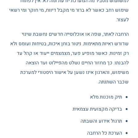
למשתמש מסביר מה המערכת יודעת ומה לא. אין לפתוח
שימוש רחב כאשר לא ברור מי מקבל דיווח, מי חוקר ומי רשאי
לעצור.
הרחבה לאתר, שפה או אוכלוסייה חדשים נחשבת שינוי
שדורש ראיות מתאימות. ניטור בוחן איכות, בטיחות ועומס ולא
רק זמינות. כאשר מופיע פער, מצמצמים ייעוד או קהל עד
להבנתו. כך מחזור החיים נשלט מהפיילוט ועד הוצאה
משימוש, והארגון אינו נשען על אישור היסטורי למערכת
שכבר השתנתה.
תיק מוכנות מלא
בדיקה מקצועית עצמאית
תרגול אירוע והשבתה
הערכת כל הרחבה