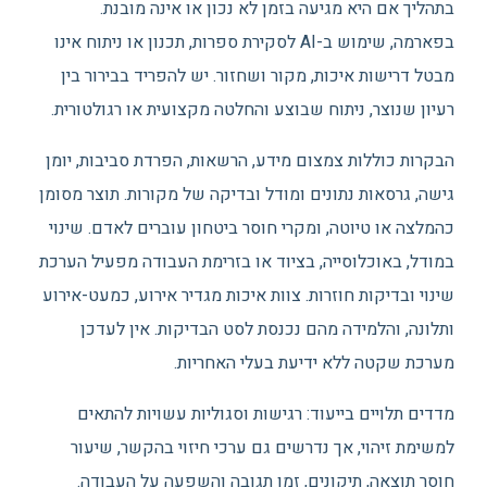
בתהליך אם היא מגיעה בזמן לא נכון או אינה מובנת.
בפארמה, שימוש ב-AI לסקירת ספרות, תכנון או ניתוח אינו
מבטל דרישות איכות, מקור ושחזור. יש להפריד בבירור בין
רעיון שנוצר, ניתוח שבוצע והחלטה מקצועית או רגולטורית.
הבקרות כוללות צמצום מידע, הרשאות, הפרדת סביבות, יומן
גישה, גרסאות נתונים ומודל ובדיקה של מקורות. תוצר מסומן
כהמלצה או טיוטה, ומקרי חוסר ביטחון עוברים לאדם. שינוי
במודל, באוכלוסייה, בציוד או בזרימת העבודה מפעיל הערכת
שינוי ובדיקות חוזרות. צוות איכות מגדיר אירוע, כמעט-אירוע
ותלונה, והלמידה מהם נכנסת לסט הבדיקות. אין לעדכן
מערכת שקטה ללא ידיעת בעלי האחריות.
מדדים תלויים בייעוד: רגישות וסגוליות עשויות להתאים
למשימת זיהוי, אך נדרשים גם ערכי חיזוי בהקשר, שיעור
חוסר תוצאה, תיקונים, זמן תגובה והשפעה על העבודה.