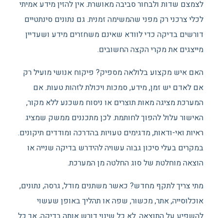
לצמצם שדות ולבחור סביבה מאושרת. אין להזין מידע אמיתי
לכלי צרכני רק מפני שהמשימה זמנית. גם נתונים סינתטיים
דורשים בדיקה כדי לוודא שאינם משחזרים מידע ושעדיין
מייצגים את מקרי הקצה החשובים.
האם איש מקצוע בלולאה מספיק? פיקוח אנושי מועיל רק
אם לאדם יש זמן, מידע, סמכות ויכולת לזהות טעות. אם
המערכת מציגה מאות תוצרים או ניסוח משכנע ללא מקור,
האישור עלול להפוך לחותמת. לכן מתכננים ממשק שמציג
ראיות ואי-ודאות, מדגימים טעויות בהדרכה ומודדים תיקונים.
במקרים בעלי סיכון גבוה עשויה להידרש בדיקה שנייה או
הוצאה מוחלטת של סוג החלטה מן המערכת.
מתי צריך לתקף מחדש? כאשר משתנים מודל, גרסה, נתונים,
אוכלוסייה, אתר, מכשור, שפה או תהליך באופן שעשוי
להשפיע על התוצאה. לא כל שינוי דורש אותה בדיקה, אך כל