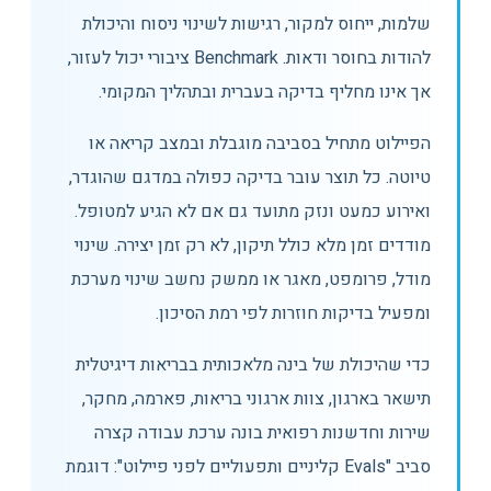
שלמות, ייחוס למקור, רגישות לשינוי ניסוח והיכולת
להודות בחוסר ודאות. Benchmark ציבורי יכול לעזור,
אך אינו מחליף בדיקה בעברית ובתהליך המקומי.
הפיילוט מתחיל בסביבה מוגבלת ובמצב קריאה או
טיוטה. כל תוצר עובר בדיקה כפולה במדגם שהוגדר,
ואירוע כמעט ונזק מתועד גם אם לא הגיע למטופל.
מודדים זמן מלא כולל תיקון, לא רק זמן יצירה. שינוי
מודל, פרומפט, מאגר או ממשק נחשב שינוי מערכת
ומפעיל בדיקות חוזרות לפי רמת הסיכון.
כדי שהיכולת של בינה מלאכותית בבריאות דיגיטלית
תישאר בארגון, צוות ארגוני בריאות, פארמה, מחקר,
שירות וחדשנות רפואית בונה ערכת עבודה קצרה
סביב "Evals קליניים ותפעוליים לפני פיילוט": דוגמת