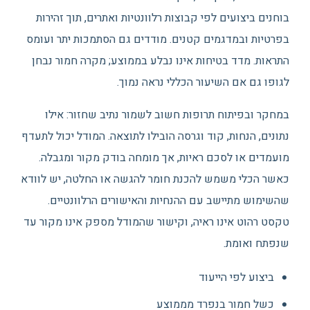
בוחנים ביצועים לפי קבוצות רלוונטיות ואתרים, תוך זהירות
בפרטיות ובמדגמים קטנים. מודדים גם הסתמכות יתר ועומס
התראות. מדד בטיחות אינו נבלע בממוצע; מקרה חמור נבחן
לגופו גם אם השיעור הכללי נראה נמוך.
במחקר ובפיתוח תרופות חשוב לשמור נתיב שחזור: אילו
נתונים, הנחות, קוד וגרסה הובילו לתוצאה. המודל יכול לתעדף
מועמדים או לסכם ראיות, אך מומחה בודק מקור ומגבלה.
כאשר הכלי משמש להכנת חומר להגשה או החלטה, יש לוודא
שהשימוש מתיישב עם ההנחיות והאישורים הרלוונטיים.
טקסט רהוט אינו ראיה, וקישור שהמודל מספק אינו מקור עד
שנפתח ואומת.
ביצוע לפי הייעוד
כשל חמור בנפרד מממוצע