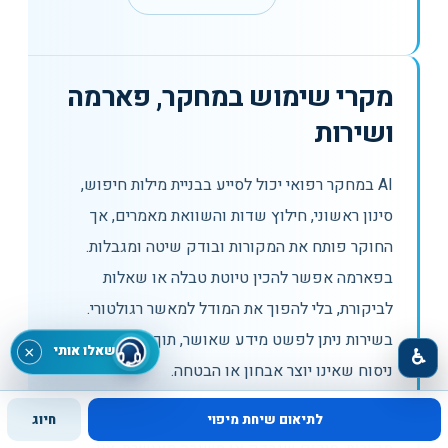
מקרי שימוש במחקר, פארמה
ושירות
AI במחקר רפואי יכול לסייע בבניית מילות חיפוש,
סינון ראשוני, חילוץ שדות והשוואת מאמרים, אך
החוקר פותח את המקורות ובודק שיטה ומגבלות.
בפארמה אפשר להכין טיוטת טבלה או שאלות
לביקורת, בלי להפוך את המודל למאשר רגולטורי.
בשירות ניתן לפשט מידע שאושר, תוך שמירה על
שאלו אותי
×
♿
ניסוח שאינו יוצר אבחון או הבטחה.
לכל מקרה שימוש מגדירים תוצר עצמאי: טבלת
לתיאום שיחת מיפוי
חיוג