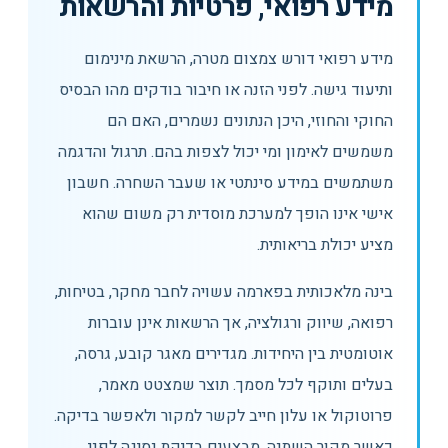
מידע רפואי, פרטיות והרשאות
מידע רפואי דורש צמצום מטרה, הרשאת מינימום
ותיעוד גישה. לפני הזנה או חיבור בודקים מהו הבסיס
החוקי והחוזי, היכן הנתונים נשמרים, האם הם
משמשים לאימון ומי יכול לצפות בהם. תרגול והדגמה
משתמשים במידע סינתטי או שעבר השחרה. חשבון
אישי אינו הופך למערכת מוסדית רק משום שהוא
מציע יכולת בריאותית.
בינה מלאכותית בפארמה עשויה לחבר מחקר, בטיחות,
רפואה, שיווק ורגולציה, אך הרשאות אינן עוברות
אוטומטית בין היחידות. מגדירים מאגר קובע, גרסה,
בעלים ותוקף לכל מסמך. תוצר שמצטט מאמר,
פרוטוקול או עלון חייב לקשר למקור ולאפשר בדיקה.
כאשר מקור השתנה, מבצעים בדיקת נסיגה לפני