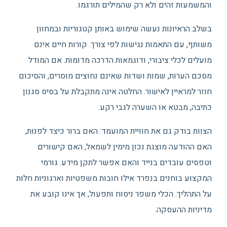
והמשמעות זהים ולא רק שהמילים תורגמו.
בשלב הראיונות נעשה שימוש באותן קטגוריות ובמחוון
משותף, עם התאמות נגישות לפי צורך. קורות חיים אינם
מועלים לכלי ציבורי, ודוגמאות הדרכה מדומות. אם המודל
מסכם הערות, שמות ושדות שאינם נחוצים מוסרים, והסיכום
חוזר למראיין לאישור. החלטה אינה מתקבלת על בסיס סגנון
כתיבה, מבטא או השערה לגבי רקע.
הצוות בודק גם את חוויית המועמד: האם ברור כיצד לפנות,
האם ההודעה מוצגת נכון מימין לשמאל, האם קישורים
וטפסים עובדים בנייד והאם אפשר לתקן מידע. גורמי
המקצוע בוחנים בנפרד אילו חובות משפטיות וארגוניות חלות
על התהליך. הכלי משפר ניסוח ותפעול, אך אינו קובע את
מדיניות ההעסקה.