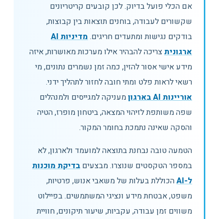
אם הכלי פועל בדיוק. לכן קובעים קריטריונים
שקשורים לעבודה, בוחנים תוצאות בין קבוצות,
בודקים נגישות ומתעדים חריגים.
מדיניות AI
ארגונית
צריכה להבהיר אילו מערכות מאושרות, איזה
מידע אישי אסור להזין, כמה זמן נשמרים נתונים, מי
רשאי לראות פלט ומתי חובה לחזור לתהליך ידני.
אוריינות AI בארגון
מעניקה למגייסים ולמנהלים
שפה משותפת לזיהוי המצאה, ביטחון מופרז, הטיה
והסקה שאינה נתמכת בחומר המקור.
הטמעה טובה נבחנת בתוצאה למועמד ולארגון, לא
במספר הטקסטים שנוצרו. מבצעים
בדיקת מוכנות
ל-AI
הכוללת בעלות של משאבי אנוש, פרטיות,
משפט, אבטחת מידע ונציגי המשתמשים. בפיילוט
משווים זמן עבודה, עקביות, שיעור תיקונים, חוויית