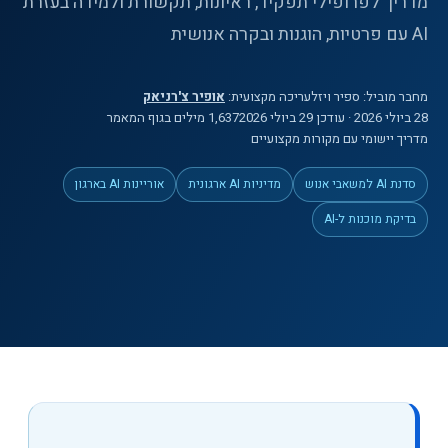
מדריך לפרופילי תפקיד, ראיונות, תקשורת ולמידה בעזרת
AI עם פרטיות, הוגנות ובקרה אנושית
מחבר מוביל:
ספיר ויזל
עריכה מקצועית:
אופיר צ'רניאק
28 ביולי 2026
· עודכן 29 ביולי 2026
1,637
מילים
בגוף המאמר
מדריך יישומי עם מקורות מקצועיים
סדנת AI למשאבי אנוש
מדיניות AI ארגונית
אוריינות AI בארגון
בדיקת מוכנות ל-AI