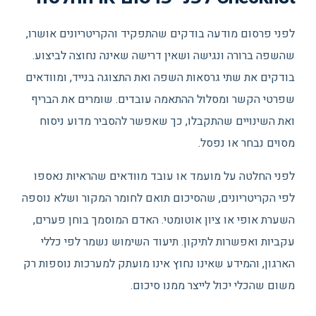
לפני פרסום מודעה בודקים שהתפקיד והקריטריונים אושרו,
שהשפה ברורה ונגישה ושאין דרישה שאינה נחוצה לביצוע.
בודקים את שתי גרסאות השפה ואת התצוגה בנייד, ומוודאים
שפרטי הקשר ומסלול ההתאמה עובדים. שומרים את הבריף
ואת השינויים שהתקבלו, כך שאפשר להסביר מדוע ניסוח
מסוים נבחר או נפסל.
לפני החלטה על מועמד או עובד מוודאים שהראיות נאספו
לפי הקריטריונים, שהסיכום תואם לחומר המקור ושלא נוספה
השערת אופי או ציון אוטומטי. האדם המוסמך בוחן פערים,
עקביות ואפשרות לתיקון. תיעוד השימוש נשמר לפי כללי
הארגון, והמידע שאינו נחוץ אינו מועתק למערכות נוספות רק
משום שהכלי יכול לייצר ממנו סיכום.