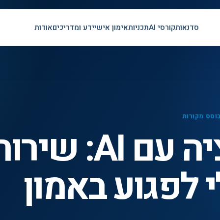
סדנאות
קורסי AI
תכניות
אימון אישי
ידע ומדריכים
אודות
וסס מקורות
פרסונליזציה עם AI: שיר
י לפגוע באמון