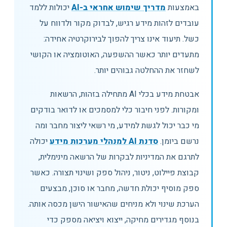
באמצעות
מדריך שימוש אחראי ב-AI
יכולות ללמד
עובדים לזהות מידע רגיש, לבדוק מקור ולדווח על
כשל. תיעוד אינו צריך להפוך לבירוקרטיה אחידה:
מתעדים יותר כאשר ההשפעה, האוטומציה או הקושי
לשחזר את ההחלטה גבוהים יותר.
אבטחת מידע בכלי AI מתחילה בזהות, הרשאות
ומקורות. לפני חיבור כלי למסמכים או לדואר בודקים
מי כבר יכול לגשת למידע, מי רשאי ליצור מחבר ומה
נרשם ביומן.
סדנת AI למנהלי מערכות מידע
יכולה
לתרגם את המדיניות לבקרות של הרשאה מינימלית,
קבוצת פיילוט, ניטור, ניהול ספק ושינוי תצורה. כאשר
ספק מוסיף יכולת חדשה, מחבר או סוכן, מבצעים
הערכת שינוי ולא מניחים שהאישור הישן מכסה אותה.
בנוסף מגדירים מחיקה, ייצוא ויציאה מספק כדי