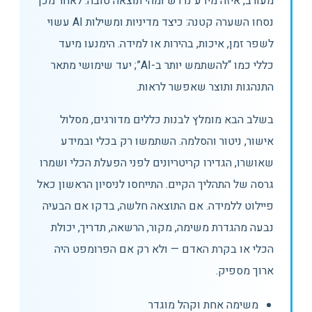
מעורב, איזה מידע נדרש ומהי תוצאה טובה. לאחר מכן
נסחו השערה קטנה: כיצד מדיניות ומשילות AI עשוי
לשפר זמן, איכות, בהירות או למידה. הימנעו מיעד
כללי כמו “להשתמש יותר ב-AI”; יעד שימושי מתאר
התנהגות ותוצר שאפשר לראות.
בשלב הבא מומלץ לבנות כללים מדורגים, מסלול
אישור, ניטור והסלמה. השתמשו רק בכלי ובמידע
שאושרו, הגדירו קריטריונים לפני הפעלת הכלי ושמרו
גרסה של התהליך הקיים. התייחסו לניסיון הראשון כאל
פיילוט ללמידה. אם התוצאה חלשה, בדקו אם הבעיה
נבעה מהגדרת משימה, מקור, הרשאה, תדריך, יכולת
הכלי או בקרת האדם — ולא רק אם הפרומפט היה
ארוך מספיק.
משימה אחת וקהל מוגדר