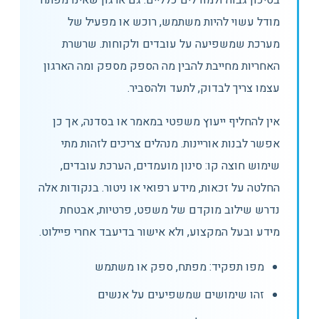
בסיכון גבוה ולמודלים כלליים. גם ארגון שאינו מפתח
מודל עשוי להיות משתמש, רוכש או מפעיל של
מערכת שמשפיעה על עובדים ולקוחות. שרשרת
האחריות מחייבת להבין מה הספק מספק ומה הארגון
עצמו צריך לבדוק, לתעד ולהסביר.
אין להחליף ייעוץ משפטי במאמר או בסדנה, אך כן
אפשר לבנות אוריינות. מנהלים צריכים לזהות מתי
שימוש חוצה קו: סינון מועמדים, הערכת עובדים,
החלטה על זכאות, מידע רפואי או ניטור. בנקודות אלה
נדרש שילוב מוקדם של משפט, פרטיות, אבטחת
מידע ובעל המקצוע, ולא אישור בדיעבד אחרי פיילוט.
מפו תפקיד: מפתח, ספק או משתמש
זהו שימושים שמשפיעים על אנשים