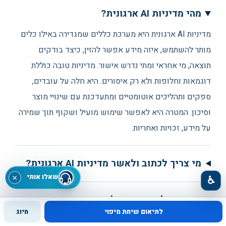
מהי מדיניות AI ארגונית?
מדיניות AI ארגונית היא מערכת כללים שמגדירה באילו כלים
מותר להשתמש, איזה מידע אפשר להזין, כיצד בודקים
תוצאה, מי אחראי ומתי נדרש אישור. מדיניות טובה כוללת
דוגמאות וחלופות ולא רק איסורים. היא חלה על עובדים,
ספקים ותהליכים אוטומטיים ומתעדכנת עם שינויי מוצר
וסיכון. המטרה היא לאפשר שימוש מועיל ושקוף תוך שמירה
על מידע, זכויות ואחריות.
מי צריך לכתוב ולאשר מדיניות AI ארגונית?
שאלו אותי
×
♿
מה חייב להופיע בנוהל שימוש בבינה
לתיאום שיחת מיפוי
חיוג
מלאכותית?