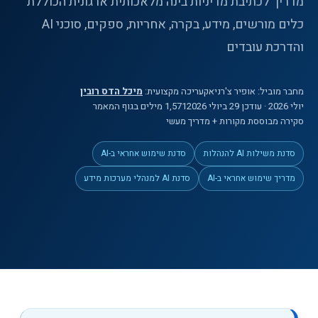
מדריך לכתיבת מדיניות בינה מלאכותית ארגונית הכוללת
כלים מורשים, מידע, בקרה, אחריות, ספקים, סוכני AI
והדרכת עובדים
מחבר מוביל:
אופיר צ'רניאק
עריכה מקצועית:
מיכל הדס רובין
יולי 2026
· עודכן 29 ביולי 2026
1,571
מילים
בגוף המאמר
סקירה מבוססת מקורות + מדריך מעשי
סדנת משילות AI להנהלות
סדנת שימוש אחראי ב-AI
מדריך שימוש אחראי ב-AI
סדנת AI למנהלי מערכות מידע