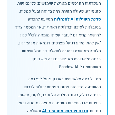
העקרונות מפרסמים מטריצת שימושים: כלי מאושר,
סוג מידע, פעולה מותרת, רמת בדיקה ובעל סמכות.
סדנת משילות AI להנהלות
מסייעת להכריע
בסובלנות לסיכון ובחלוקת האחריות, אך המסמך צריך
להישאר קריא גם לעובד שאינו מומחה. לכלל כגון
"אין להזין מידע רגיש" מצרפים דוגמאות מן הארגון,
חלופה מאושרת וכתובת לשאלה. כך נוהל שימוש
בבינה מלאכותית מאפשר עבודה ולא דוחף
משתמשים ל-Shadow AI.
ממשל בינה מלאכותית בארגון פועל לפי רמת
ההשפעה. משימות ניסוח פנימיות יכולות לדרוש
בדיקה רגילה, בעוד החלטה על עובד, לקוח, זכאות,
בטיחות או התחייבות משפטית מחייבת מומחה ובעל
סמכות.
סדנת שימוש אחראי ב-AI
והשלמה