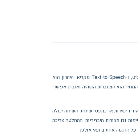
בצינור מדורג, Speech-to-Text ממיר קול לטקסט, מודל שפה מחליט, ו-Text-to-Speech מקריא. היתרון הוא
 המחיר הוא הצטברות השהיה ואובדן אפשרי
עבד ומייצר אודיו ישירות או כמעט ישירות. השיחה יכולה
ימות גם תצורות היברידיות. ההחלטה צריכה
א על הדגמה אחת בתנאי אולפן.