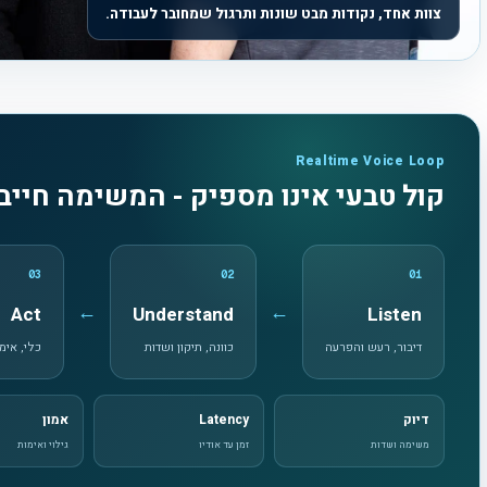
צוות אחד, נקודות מבט שונות ותרגול שמחובר לעבודה.
Realtime Voice Loop
קול טבעי אינו מספיק - המשימה חייבת
03
02
01
←
←
Act
Understand
Listen
דיבור, רעש והפרעה
כוונה, תיקון ושדות
כלי, אימ
דיוק
Latency
אמון
משימה ושדות
זמן עד אודיו
גילוי ואימות