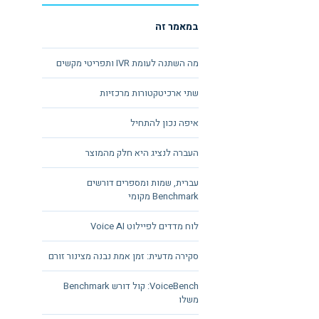
במאמר זה
מה השתנה לעומת IVR ותפריטי מקשים
שתי ארכיטקטורות מרכזיות
איפה נכון להתחיל
העברה לנציג היא חלק מהמוצר
עברית, שמות ומספרים דורשים
Benchmark מקומי
לוח מדדים לפיילוט Voice AI
סקירה מדעית: זמן אמת נבנה מצינור זורם
VoiceBench: קול דורש Benchmark
משלו