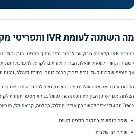
▶
Introducing gpt-realtime in the API: מדריך וידאו בנושא סוכני קול AI לשירות לקוחות - OpenAI
מה השתנה לעומת IVR ותפריטי מקשים
מערכת IVR קלאסית מבקשת לבחור נתיב מתוך תפריט. סוכן קו
אך מוסיף שכבות כשל: זיהוי דיבור, הבנת כוונה, בחירת פעולה, ניסוח 
הלקוח אינו רואה את השלבים ולכן הארגון חייב למדוד אותם. אם נקבע
הצלחה. אם הסוכן הבין את הכוונה אך נכשל בזיהוי מספר תעודת לקו
Trace תפעולי צריך לקשר בין אודיו, תמלול, החלטה, קריאת כלי, תוצאה והודעה שנאמרה.
שפה חופשית במקום תפריט קשיח
שיחה רב-שלבית