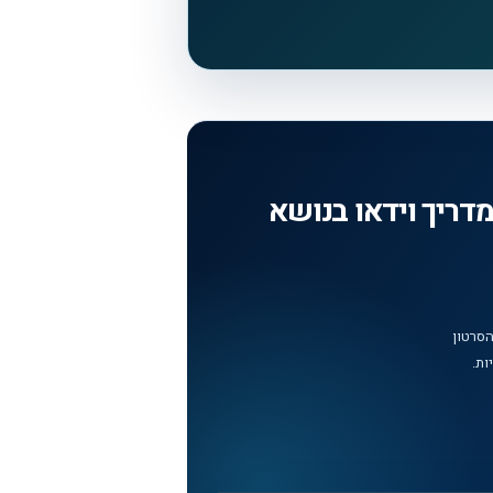
Introducing gpt-realtime in the: מדריך וידאו בנושא
הסרטון
ות.