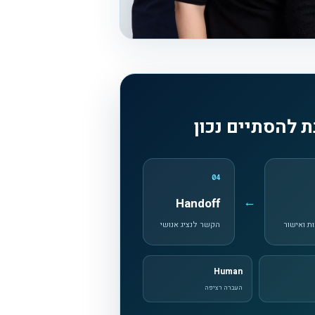
 להסתיים נכון
04
←
Handoff
ות ואישור
הקשר לנציג אנושי
Human
העברה רציפה